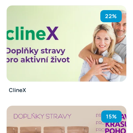
22%
ClineX
15%