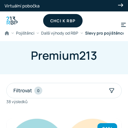
Přeskočit na hlavní obsah
Virtuální pobočka
CHCI K RBP
Pojištěnci
Další výhody od RBP
Slevy pro pojištěnce 
Premium213
Filtrovat
0
38 výsledků