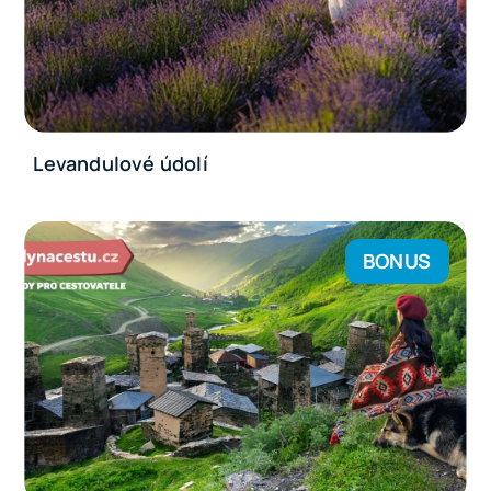
Levandulové údolí
BONUS