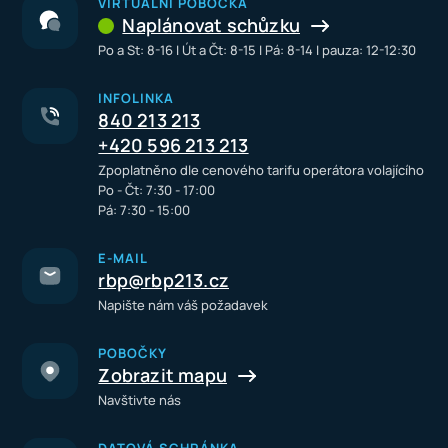
VIRTUÁLNÍ POBOČKA
Naplánovat schůzku
Po a St: 8-16 I Út a Čt: 8-15 I Pá: 8-14 I pauza: 12-12:30
INFOLINKA
840 213 213
+420 596 213 213
Zpoplatněno dle cenového tarifu operátora volajícího
Po - Čt: 7:30 - 17:00
Pá: 7:30 - 15:00
E-MAIL
rbp@rbp213.cz
Napište nám váš požadavek
POBOČKY
Zobrazit mapu
Navštivte nás