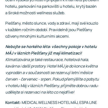
hotelu, parkování na parkovišti u hotelu, krytý bazén
a široké možnosti wellness služeb.
Piešťany, město slunce, vody a zdraví, mají své kouzlo
v každém ročním období. Pravidelně jsou Piešťany
oživeny mnohými kulturními akcemi.
N
ebojte se horkého léta: všechny pokoje v hotelu
MÁJ v lázních Piešťany již mají klimatizaci!
Klimatizována je také restaurace, hotelová hala,
kavárna i další prostory. Hotel MÁJ je do konce května
vyprodán a v současnosti se rezervují letní měsíce
červen - červenec - srpen.
Pokud přemýšlíte o pobytu
v hotelu Máj v lázních Piešťany, přijměte dobrou radu:
udělejte si rezervaci na léto co nejdříve!
Kontakt:
MEDICAL WELLNESS HOTEL MÁJ, ESPA LINE