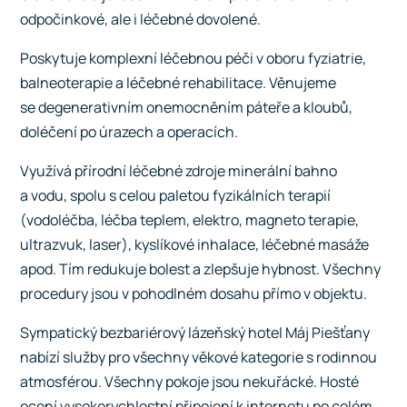
odpočinkové, ale i léčebné dovolené.
Poskytuje komplexní léčebnou péči v oboru fyziatrie,
balneoterapie a léčebné rehabilitace. Věnujeme
se degenerativním onemocněním páteře a kloubů,
doléčení po úrazech a operacích.
Využívá přírodní léčebné zdroje minerální bahno
a vodu, spolu s celou paletou fyzikálních terapií
(vodoléčba, léčba teplem, elektro, magneto terapie,
ultrazvuk, laser), kyslíkové inhalace, léčebné masáže
apod. Tím redukuje bolest a zlepšuje hybnost. Všechny
procedury jsou v pohodlném dosahu přímo v objektu.
Sympatický bezbariérový lázeňský hotel Máj Piešťany
nabízí služby pro všechny věkové kategorie s rodinnou
atmosférou. Všechny pokoje jsou nekuřácké. Hosté
ocení vysokorychlostní připojení k internetu po celém