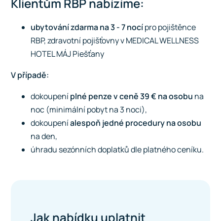
Klientům RBP nabízíme:
ubytování zdarm
a na 3 - 7 nocí
pro pojištěnce
RBP, zdravotní pojišťovny v
MEDICAL WELLNESS
HOTEL MÁJ Piešťany
V případě:
dokoupení
plné penze v ceně 39 € na osobu
na
noc (minimální pobyt na 3 noci),
dokoupení
alespoň jedné procedury na osobu
na den,
úhradu sezónních doplatků dle platného ceníku.
Jak nabídku uplatnit