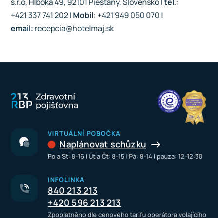
s.r.o, Hlboká 49, 92101 Piešťany, Slovensko I
tel
.:
+421 337 741 202 I
Mobil
: +421 949 050 070 I
email:
recepcia@hotelmaj.sk
VIRTUÁLNÍ POBOČKA
Naplánovat schůzku
Po a St: 8-16 I Út a Čt: 8-15 I Pá: 8-14 I pauza: 12-12:30
INFOLINKA
840 213 213
+420 596 213 213
Zpoplatněno dle cenového tarifu operátora volajícího