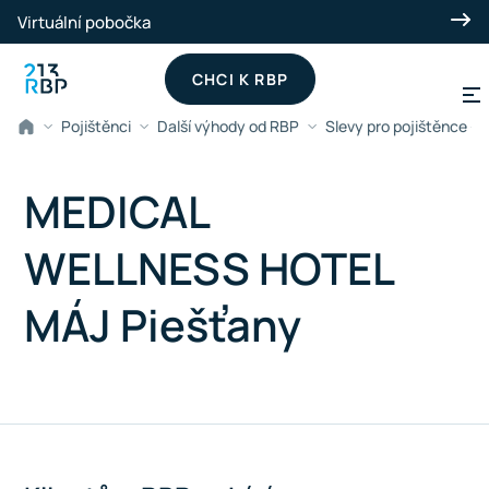
Přeskočit na hlavní obsah
Virtuální pobočka
CHCI K RBP
Pojištěnci
Další výhody od RBP
Slevy pro pojištěnce -
MEDICAL
WELLNESS HOTEL
MÁJ Piešťany