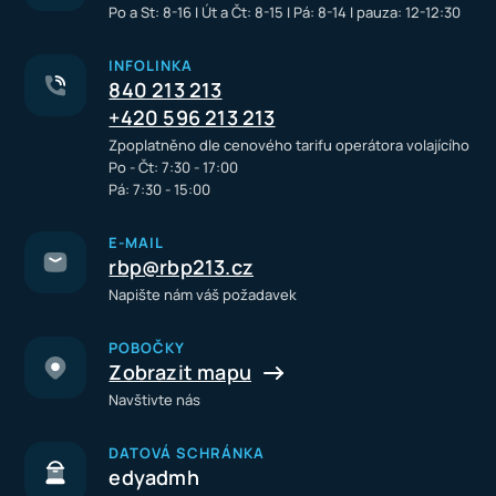
Po a St: 8-16 I Út a Čt: 8-15 I Pá: 8-14 I pauza: 12-12:30
INFOLINKA
840 213 213
+420 596 213 213
Zpoplatněno dle cenového tarifu operátora volajícího
Po - Čt: 7:30 - 17:00
Pá: 7:30 - 15:00
E-MAIL
rbp@rbp213.cz
Napište nám váš požadavek
POBOČKY
Zobrazit mapu
Navštivte nás
DATOVÁ SCHRÁNKA
edyadmh