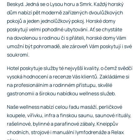
Beskyd. Jedná se o Lysou horu a Smrk. Každý horský
dům nabízí pět moderně zařízených dvoulůžkových
pokojů a jeden jednolůžkový pokoj. Horské domy
poskytují velmi pohodlné ubytování. Ať se chystáte
na dovolenou s rodinou či s přáteli, horské domy Vám
umožní být pohromadě, ale zároveň Vám poskytují i své
soukromí.
Hotel poskytuje služby té nejvyšší kvality, o čemž svědčí
vysoká hodnocení a recenze Vás klientů. Zakládáme si
na profesionálním a rodinném přístupu, skvělé
gastronomii a širokou nabídkou wellness služeb.
Naše wellness nabízí celou řadu masáží, perličkové
koupele, vířivku, infra a finskou saunu, saunové rituály,
rašelinové, bylinné a parafinové zábaly, Kneippův
chodních, strojové i manuální lymfodrenáže a Relax