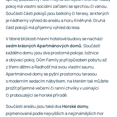
pokoj má vlastní sociální zařízení se sprchou či vanou.
Součástí části pokojů jsou balkóny či terasy, ze kterých
je nádherný výhled do areálu a horu Kněhyně. Druhá
část pokojů má příjemný výhled do lesa.
V těsné blízkosti hlavní hotelové budovy se nachází
sedm krásných Apartmánových domů.
Součástí
každého domu jsou dva prostorné pokoje, ložnice
a obývací pokoj. Dům Family je přizpůsoben pobytu až
z třemi dětmi a Radhošť má svou vlastní saunu.
Apartmánové domy se pyšní prostornou terasou
s moderním sedacím nábytkem, na kterém tak můžete
prožít příjemné večerní či ranní chvilky v usínající
či probouzející se horské přírodě.
Součásti areálu jsou také dva
Horské domy
,
pojmenované podle nejvyšších a nejznámějších hor