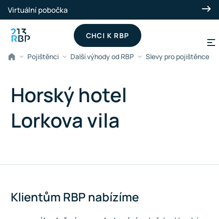
Přeskočit na hlavní obsah
Virtuální pobočka
CHCI K RBP
Pojištěnci
Další výhody od RBP
Slevy pro pojištěnce -
Horský hotel
Lorkova vila
Klientům RBP nabízíme