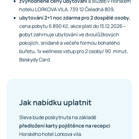
zvýhodněné ceny ubytování
a služeb v Horském
hotelu LORKOVA VILA, 739 12 Čeladná 809,
ubytování 2+1 noc zdarma pro 2 dospělé osoby,
cena pobytu 6 890 Kč, akce platí do 15.12.2026
-
p
obyt zahrnuje ubytování ve dvoulůžkových
pokojích, snídaně a večeře formou bohatého
bufetu, 1x wellness vstup pro 2 osoby/ 90 minut,
Beskydy Card.
Jak nabídku uplatnit
Sleva bude poskytnuta na základě
předložení karty pojištěnce na recepci
Horského hotel Lorkova vila.