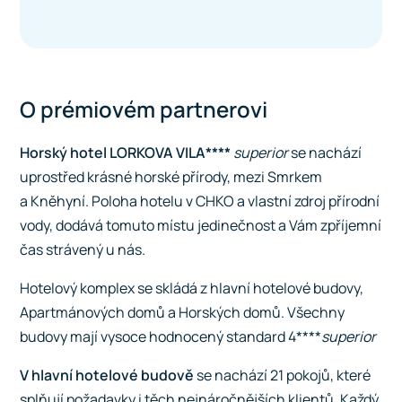
O prémiovém partnerovi
Horský hotel LORKOVA VILA****
superior
se nachází
uprostřed krásné horské přírody, mezi Smrkem
a Kněhyní. Poloha hotelu v CHKO a vlastní zdroj přírodní
vody, dodává tomuto místu jedinečnost a Vám zpříjemní
čas strávený u nás.
Hotelový komplex se skládá z hlavní hotelové budovy,
Apartmánových domů a Horských domů. Všechny
budovy mají vysoce hodnocený standard 4****
superior
V hlavní hotelové budově
se nachází 21 pokojů, které
splňují požadavky i těch nejnáročnějších klientů. Každý