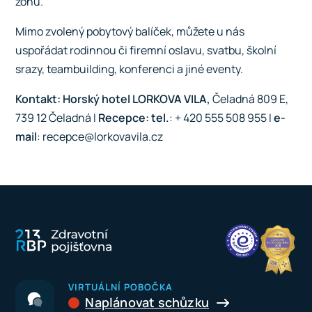
zónu.
Mimo zvolený pobytový balíček, můžete u nás
uspořádat rodinnou či firemní oslavu, svatbu, školní
srazy, teambuilding, konferenci a jiné eventy.
Kontakt:
Horský hotel LORKOVA VILA,
Čeladná 809 E,
739 12 Čeladná I
Recepce:
tel.
: + 420 555 508 955 I
e-
mail
: recepce@lorkovavila.cz
VIRTUÁLNÍ POBOČKA
Naplánovat schůzku