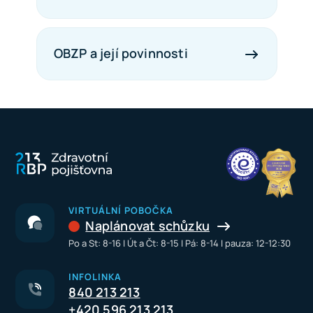
OBZP a její povinnosti
VIRTUÁLNÍ POBOČKA
Naplánovat schůzku
Po a St: 8-16 I Út a Čt: 8-15 I Pá: 8-14 I pauza: 12-12:30
INFOLINKA
840 213 213
+420 596 213 213