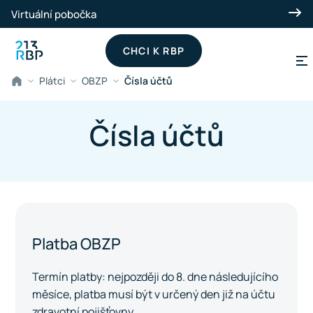
Přeskočit na hlavní obsah
Virtuální pobočka
CHCI K RBP
Plátci
OBZP
Čísla účtů
Čísla účtů
Platba OBZP
Termín platby: nejpozději do 8. dne následujícího
měsíce, platba musí být v určený den již na účtu
zdravotní pojišťovny.