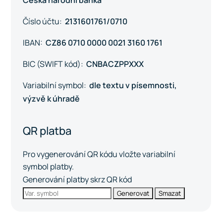
Česká národní banka
Číslo účtu:
2131601761/0710
IBAN:
CZ86 0710 0000 0021 3160 1761
BIC (SWIFT kód):
CNBACZPPXXX
Variabilní symbol:
dle textu v písemnosti,
výzvě k úhradě
QR platba
Pro vygenerování QR kódu vložte variabilní
symbol platby.
Generování platby skrz QR kód
Generovat
Smazat