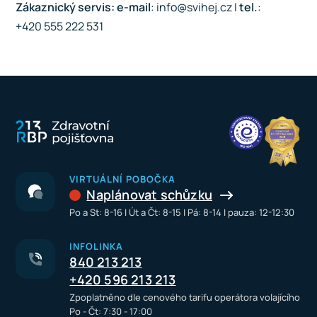
Zákaznický servis:
e-mail
: info@svihej.cz I
tel.
:
+420 555 222 531
VIRTUÁLNÍ POBOČKA
Naplánovat schůzku
Po a St: 8-16 I Út a Čt: 8-15 I Pá: 8-14 I pauza: 12-12:30
INFOLINKA
840 213 213
+420 596 213 213
Zpoplatněno dle cenového tarifu operátora volajícího
Po - Čt: 7:30 - 17:00