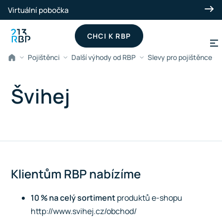
Přeskočit na hlavní obsah
Virtuální pobočka
CHCI K RBP
Pojištěnci
Další výhody od RBP
Slevy pro pojištěnce -
Švihej
Klientům RBP nabízíme
10 %
na celý sortiment
produktů e-shopu
http://www.svihej.cz/obchod/