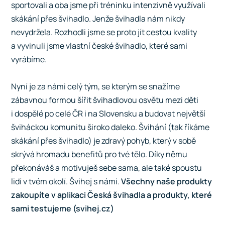
sportovali a oba jsme při tréninku intenzivně využívali
skákání přes švihadlo. Jenže švihadla nám nikdy
nevydržela. Rozhodli jsme se proto jít cestou kvality
a vyvinuli jsme vlastní české švihadlo, které sami
vyrábíme.
Nyní je za námi celý tým, se kterým se snažíme
zábavnou formou šířit švihadlovou osvětu mezi děti
i dospělé po celé ČR i na Slovensku a budovat největší
šviháckou komunitu široko daleko. Švihání (tak říkáme
skákání přes švihadlo) je zdravý pohyb, který v sobě
skrývá hromadu benefitů pro tvé tělo. Díky němu
překonáváš a motivuješ sebe sama, ale také spoustu
lidí v tvém okolí. Švihej s námi.
Všechny naše produkty
zakoupíte v aplikaci
Česká švihadla a produkty, které
sami testujeme (svihej.cz)