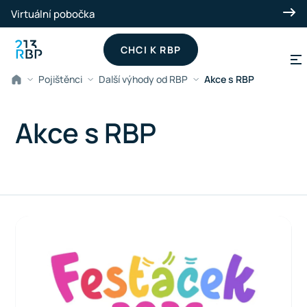
Přeskočit na hlavní obsah
Virtuální pobočka
CHCI K RBP
Pojištěnci
Další výhody od RBP
Akce s RBP
Akce s RBP