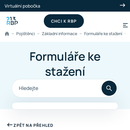
Přeskočit na hlavní obsah
Virtuální pobočka
CHCI K RBP
Pojištěnci
Základní informace
Formuláře ke stažení
Formuláře ke
stažení
ZPĚT NA PŘEHLED