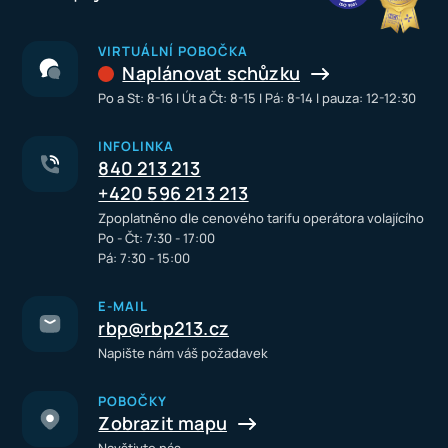
VIRTUÁLNÍ POBOČKA
Naplánovat schůzku
Po a St: 8-16 I Út a Čt: 8-15 I Pá: 8-14 I pauza: 12-12:30
INFOLINKA
840 213 213
+420 596 213 213
Zpoplatněno dle cenového tarifu operátora volajícího
Po - Čt: 7:30 - 17:00
Pá: 7:30 - 15:00
E-MAIL
rbp@rbp213.cz
Napište nám váš požadavek
POBOČKY
Zobrazit mapu