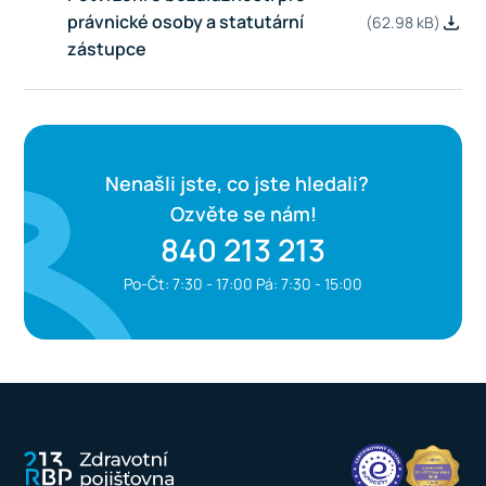
právnické osoby a statutární
(62.98 kB)
zástupce
Nenašli jste, co jste hledali?
Ozvěte se nám!
840 213 213
Po-Čt: 7:30 - 17:00 Pá: 7:30 - 15:00