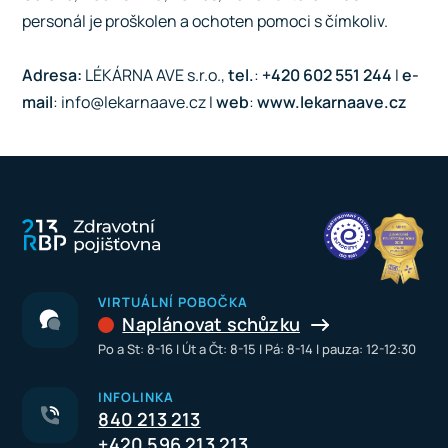
personál je proškolen a ochoten pomoci s čímkoliv.
Adresa:
LÉKÁRNA AVE s.r.o.,
tel.
:
+420 602 551 244
I
e-
mail
: info@lekarnaave.cz I
web
:
www.lekarnaave.cz
VIRTUÁLNÍ POBOČKA
Naplánovat schůzku
Po a St: 8-16 I Út a Čt: 8-15 I Pá: 8-14 I pauza: 12-12:30
INFOLINKA
840 213 213
+420 596 213 213