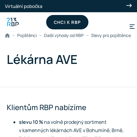
Přeskočit na hlavní obsah
Virtuální pobočka
CHCI K RBP
Pojištěnci
Další výhody od RBP
Slevy pro pojištěnce -
Lékárna AVE
Klientům RBP nabízíme
slevu 10 %
na volně prodejný sortiment
v kamenných lékárnách AVE v Bohumíně, Brně,