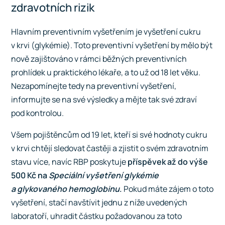
zdravotních rizik
Hlavním preventivním vyšetřením je vyšetření cukru
v krvi (glykémie). Toto preventivní vyšetření by mělo být
nově zajištováno v rámci běžných preventivních
prohlídek u praktického lékaře, a to už od 18 let věku.
Nezapomínejte tedy na preventivní vyšetření,
informujte se na své výsledky a mějte tak své zdraví
pod kontrolou.
Všem pojištěncům od 19 let, kteří si své hodnoty cukru
v krvi chtějí sledovat častěji a zjistit o svém zdravotním
stavu více, navíc RBP poskytuje
příspěvek až do výše
500 Kč na
S
peciální vyšetření
glykémie
a glykovaného hemoglobinu
.
Pokud máte zájem o toto
vyšetření, stačí navštívit jednu z níže uvedených
laboratoří, uhradit částku požadovanou za toto