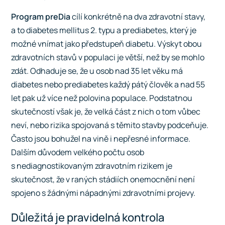
Program
preDia
cílí konkrétně na dva zdravotní stavy,
a to diabetes mellitus 2. typu a prediabetes, který je
možné vnímat jako předstupeň diabetu. Výskyt obou
zdravotních stavů v populaci je větší, než by se mohlo
zdát. Odhaduje se, že u osob nad 35 let věku má
diabetes nebo prediabetes každý pátý člověk a nad 55
let pak už více než polovina populace. Podstatnou
skutečností však je, že velká část z nich o tom vůbec
neví, nebo rizika spojovaná s těmito stavby podceňuje.
Často jsou bohužel na vině i nepřesné informace.
Dalším důvodem velkého počtu osob
s nediagnostikovaným zdravotním rizikem je
skutečnost, že v raných stádiích onemocnění není
spojeno s žádnými nápadnými zdravotními projevy.
Důležitá je pravidelná kontrola