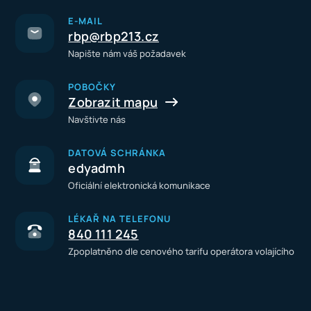
E-MAIL
rbp@rbp213.cz
Napište nám váš požadavek
POBOČKY
Zobrazit mapu
Navštivte nás
DATOVÁ SCHRÁNKA
edyadmh
Oficiální elektronická komunikace
LÉKAŘ NA TELEFONU
840 111 245
Zpoplatněno dle cenového tarifu operátora volajícího