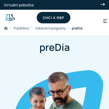
Přeskočit na hlavní obsah
Virtuální pobočka
CHCI K RBP
Pojištěnci
Zdravotní programy
preDia
preDia