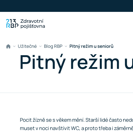
Přeskočit na hlavní obsah
Užitečné
Blog RBP
Pitný režim u seniorů
Pitný režim 
Pocit žízně se s věkem mění. Starší lidé často n
muset v noci navštívit WC, a proto třeba i záměrně 