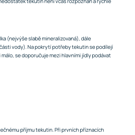
 nedostatek tekutin není včas rozpoznán a rychle
lka (nejvýše slabě mineralizovaná), dále
sti vody). Na pokrytí potřeby tekutin se podílejí
i málo, se doporučuje mezi hlavními jídly podávat
ečnému příjmu tekutin. Při prvních příznacích