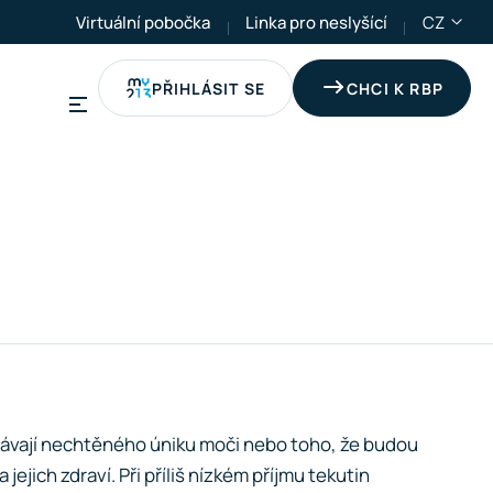
Virtuální pobočka
Linka pro neslyšící
CZ
PŘIHLÁSIT SE
CHCI K RBP
obávají nechtěného úniku moči nebo toho, že budou
ejich zdraví. Při příliš nízkém příjmu tekutin