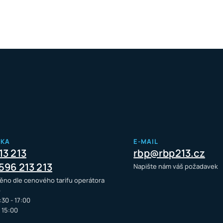
NKA
E-MAIL
13 213
rbp@rbp213.cz
596 213 213
Napište nám váš požadavek
ěno dle cenového tarifu operátora
o
:30 - 17:00
- 15:00