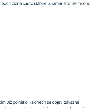
tiž pocit žízně často slábne. Znamená to, že mnoho
ím. Již po několika dnech se objeví závažné