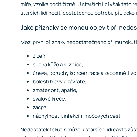
míře, vzniká pocit žízně. U starších lidí však tat
starších lidí necítí dostatečnou potřebu pít, ačkol
Jaké příznaky se mohou objevit při nedo
Mezi první příznaky nedostatečného příjmu tekutin
žízeň,
suchá kůže a sliznice,
únava, poruchy koncentrace a zapomnětlivo
bolesti hlavy a závratě,
zmatenost, apatie,
svalové křeče,
zácpa,
náchylnost k infekcím močových cest.
Nedostatek tekutin může u starších lidí často zůs