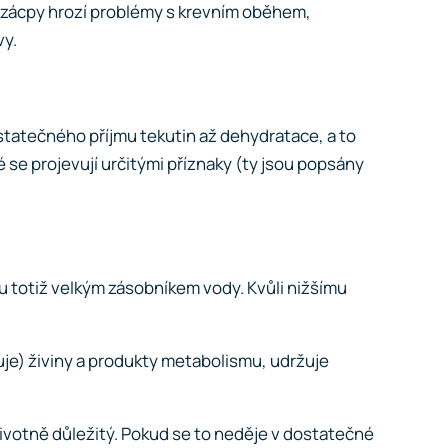
a zácpy hrozí problémy s krevním oběhem,
vy.
ostatečného příjmu tekutin až dehydratace, a to
é se projevují určitými příznaky (ty jsou popsány
sou totiž velkým zásobníkem vody. Kvůli nižšímu
uje) živiny a produkty metabolismu, udržuje
n životně důležitý. Pokud se to neděje v dostatečné