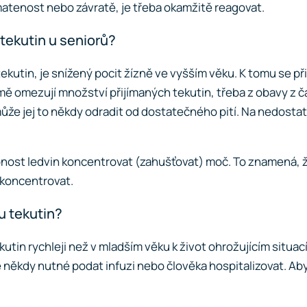
matenost nebo závratě, je třeba okamžitě reagovat.
tekutin u seniorů?
utin, je snížený pocit žízně ve vyšším věku. K tomu se při
ě omezují množství přijímaných tekutin, třeba z obavy z 
 může jej to někdy odradit od dostatečného pití. Na nedos
ost ledvin koncentrovat (zahušťovat) moč. To znamená, že s
ě koncentrovat.
u tekutin?
tin rychleji než v mladším věku k život ohrožujícím situac
e někdy nutné podat infuzi nebo člověka hospitalizovat. Ab