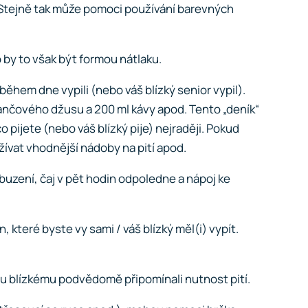
tí. Stejně tak může pomoci používání barevných
 by to však být formou nátlaku.
e během dne vypili (nebo váš blízký senior vypil).
ančového džusu a 200 ml kávy apod. Tento „deník“
 pijete (nebo váš blízký pije) nejraději. Pokud
žívat vhodnější nádoby na pití apod.
robuzení, čaj v pět hodin odpoledne a nápoj ke
n, které byste vy sami / váš blízký měl(i) vypít.
mu blízkému podvědomě připomínali nutnost pití.