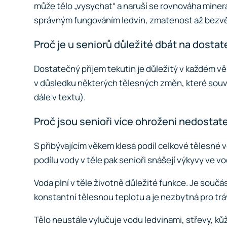
může tělo „vysychat“ a naruší se rovnováha miner
správným fungováním ledvin, zmatenost až bezvěd
Proč je u seniorů důležité dbát na dostat
Dostatečný příjem tekutin je důležitý v každém vě
v důsledku některých
tělesných změn
, které sou
dále v textu).
Proč jsou senioři více ohroženi nedosta
S přibývajícím věkem klesá podíl celkové tělesné v
podílu vody v těle pak senioři snášejí výkyvy ve v
Voda plní v těle životně důležité funkce. Je souč
konstantní tělesnou teplotu a je nezbytná pro trá
Tělo neustále vylučuje vodu ledvinami, střevy, kůž