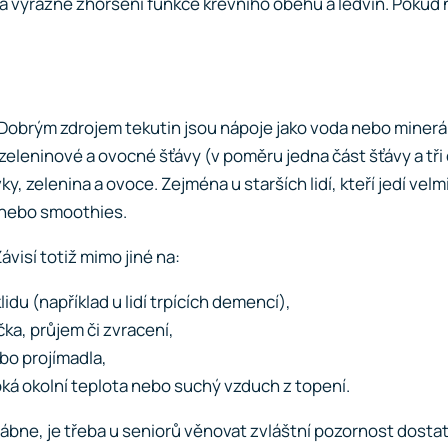
e a výrazné zhoršení funkce krevního oběhu a ledvin. Pokud
u. Dobrým zdrojem tekutin jsou nápoje jako voda nebo minerá
leninové a ovocné šťávy (v poměru jedna část šťávy a tři čá
, zelenina a ovoce. Zejména u starších lidí, kteří jedí velm
y nebo smoothies.
ávisí totiž mimo jiné na:
du (například u lidí trpících demencí),
čka, průjem či zvracení,
ebo projímadla,
oká okolní teplota nebo suchý vzduch z topení.
ábne, je třeba u seniorů věnovat zvláštní pozornost dostat