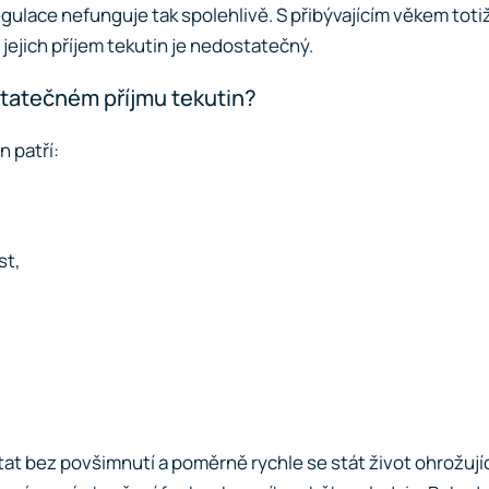
o regulace nefunguje tak spolehlivě. S přibývajícím věkem to
i jejich příjem tekutin je nedostatečný.
statečném příjmu tekutin?
 patří:
st,
tat bez povšimnutí a poměrně rychle se stát život ohrožujíc