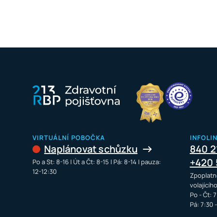
VIRTUÁLNÍ POBOČKA
INFOLI
Naplánovat schůzku
840 2
+420 
Po a St: 8-16 I Út a Čt: 8-15 I Pá: 8-14 I pauza:
12-12:30
Zpoplatn
volajícíh
Po - Čt: 7
Pá: 7:30 