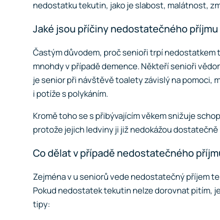
nedostatku tekutin, jako je slabost, malátnost, z
Jaké jsou příčiny nedostatečného příjmu 
Častým důvodem, proč senioři trpí nedostatkem tek
mnohdy v případě demence. Někteří senioři vědom
je senior při návštěvě toalety závislý na pomoci,
i potíže s polykáním.
Kromě toho se s přibývajícím věkem snižuje schopn
protože jejich ledviny ji již nedokážou dostatečn
Co dělat v případě nedostatečného příjm
Zejména v u seniorů vede nedostatečný příjem teku
Pokud nedostatek tekutin nelze dorovnat pitím, j
tipy: