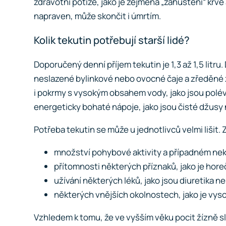
zdravotní potíže, jako je zejména „zahuštění“ krv
napraven, může skončit i úmrtím.
Kolik tekutin potřebují starší lidé?
Doporučený denní příjem tekutin je 1,3 až 1,5 litr
neslazené bylinkové nebo ovocné čaje a zředěné ze
i pokrmy s vysokým obsahem vody, jako jsou polévky
energeticky bohaté nápoje, jako jsou čisté džus
Potřeba tekutin se může u jednotlivců velmi lišit. Z
množství pohybové aktivity a případném nekli
přítomnosti některých příznaků, jako je hore
užívání některých léků, jako jsou diuretika n
některých vnějších okolnostech, jako je vys
Vzhledem k tomu, že ve vyšším věku pocit žízně sl