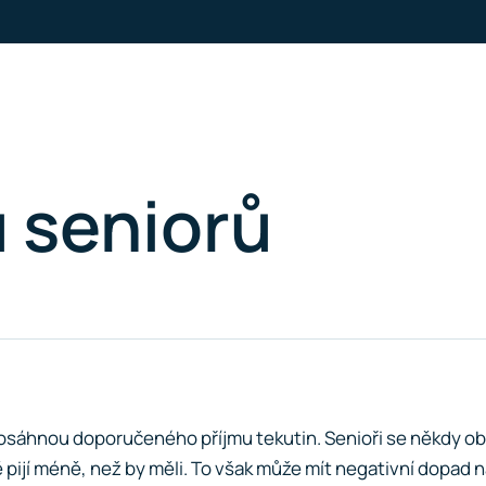
u seniorů
edosáhnou doporučeného příjmu tekutin. Senioři se někdy 
pijí méně, než by měli. To však může mít negativní dopad na j