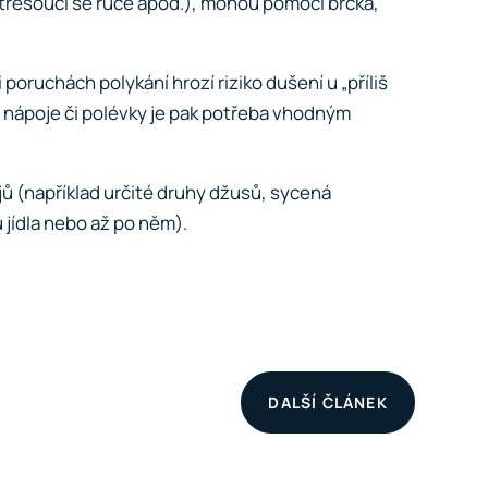
d třesoucí se ruce apod.), mohou pomoci brčka,
oruchách polykání hrozí riziko dušení u „příliš
é nápoje či polévky je pak potřeba vhodným
jů (například určité druhy džusů, sycená
 jídla nebo až po něm).
DALŠÍ ČLÁNEK