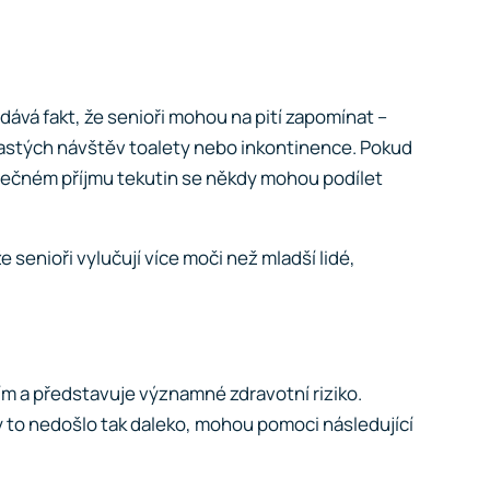
dává fakt, že senioři mohou na pití zapomínat –
častých návštěv toalety nebo inkontinence. Pokud
tatečném příjmu tekutin se někdy mohou podílet
enioři vylučují více moči než mladší lidé,
ím a představuje významné zdravotní riziko.
y to nedošlo tak daleko, mohou pomoci následující