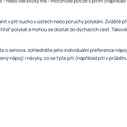
 – nebo váš blízký má – motorické potíže s pitím (napříkla
t v pití sucho v ústech nebo poruchy polykání. Zvláště při p
stíhá“ polykat a mohou se dostat do dýchacích cest. Takov
te o seniora, zohledněte jeho individuální preference nápo
 nápoj) i návyky, co se týče pití (například pití v průběhu