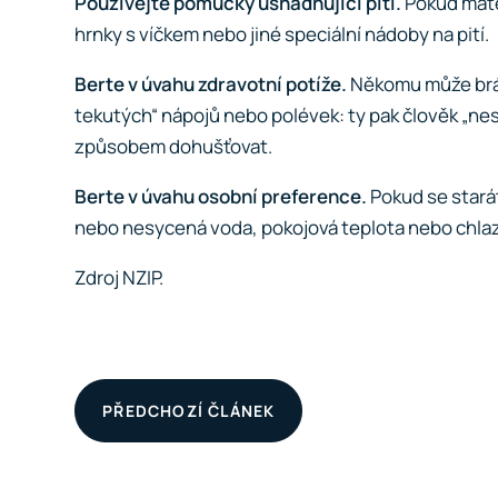
Používejte pomůcky usnadňující pití.
Pokud máte
hrnky s víčkem nebo jiné speciální nádoby na pití.
Berte v úvahu zdravotní potíže.
Někomu může bráni
tekutých“ nápojů nebo polévek: ty pak člověk „ne
způsobem dohušťovat.
Berte v úvahu osobní preference.
Pokud se stará
nebo nesycená voda, pokojová teplota nebo chlazený
Zdroj
NZIP
.
PŘEDCHOZÍ ČLÁNEK