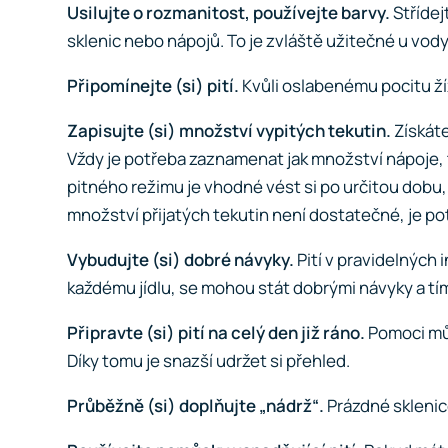
Usilujte o rozmanitost, používejte barvy.
Střídej
sklenic nebo nápojů. To je zvláště užitečné u vody
Připomínejte (si) pití.
Kvůli oslabenému pocitu žíz
Zapisujte (si) množství vypitých tekutin.
Získáte
Vždy je potřeba zaznamenat jak množství nápoje, 
pitného režimu je vhodné vést si po určitou dobu, 
množství přijatých tekutin není dostatečné, je pot
Vybudujte (si) dobré návyky.
Pití v pravidelných 
každému jídlu, se mohou stát dobrými návyky a tím
Připravte (si) pití na celý den již ráno.
Pomoci může
Díky tomu je snazší udržet si přehled.
Průběžně (si) doplňujte „nádrž“.
Prázdné sklenic