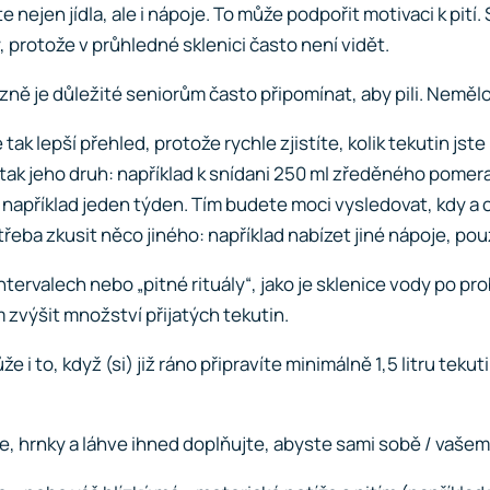
te nejen jídla, ale i nápoje. To může podpořit motivaci k pi
, protože v průhledné sklenici často není vidět.
ně je důležité seniorům často připomínat, aby pili. Nemělo
 tak lepší přehled, protože rychle zjistíte, kolik tekutin jst
tak jeho druh: například k snídani 250 ml zředěného pomer
například jeden týden. Tím budete moci vysledovat, kdy a co
řeba zkusit něco jiného: například nabízet jiné nápoje, pou
intervalech nebo „pitné rituály“, jako je sklenice vody po p
 zvýšit množství přijatých tekutin.
 i to, když (si) již ráno připravíte minimálně 1,5 litru tekuti
e, hrnky a láhve ihned doplňujte, abyste sami sobě / vaše