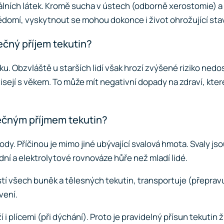
álních látek. Kromě sucha v ústech (odborně xerostomie) 
omí, vyskytnout se mohou dokonce i život ohrožující sta
ečný příjem tekutin?
ku. Obzvláště u starších lidí však hrozí zvýšené riziko ned
visejí s věkem. To může mít negativní dopady na zdraví, kter
tečným příjmem tekutin?
ody. Příčinou je mimo jiné ubývající svalová hmota. Svaly j
odní a elektrolytové rovnováze hůře než mladí lidé.
ástí všech buněk a tělesných tekutin, transportuje (přeprav
vení.
í i plícemi (při dýchání). Proto je pravidelný přísun tekuti