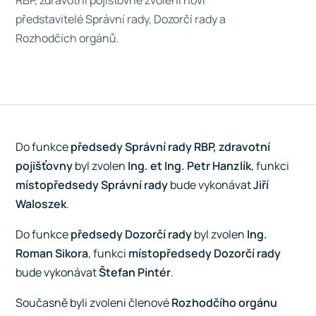
RBP, zdravotní pojišťovně zvoleni noví
představitelé Správní rady, Dozorčí rady a
Rozhodčích orgánů.
Do funkce
předsedy Správní rady RBP, zdravotní
pojišťovny
byl zvolen
Ing. et Ing. Petr Hanzlík
, funkci
místopředsedy Správní rady
bude vykonávat
Jiří
Waloszek
.
Do funkce
předsedy Dozorčí rady
byl zvolen
Ing.
Roman Sikora
, funkci
místopředsedy Dozorčí rady
bude vykonávat
Štefan Pintér
.
Současně byli zvoleni členové
Rozhodčího orgánu