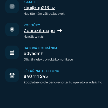
E-MAIL
rbp@rbp213.cz
Napište nám váš požadavek
POBOČKY
Zobrazit mapu
Navštivte nás
DATOVÁ SCHRÁNKA
edyadmh
Oficiální elektronická komunikace
LÉKAŘ NA TELEFONU
840 111 245
Zpoplatněno dle cenového tarifu operátora volajícího