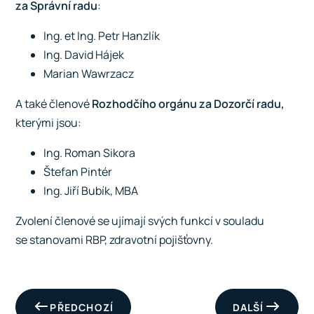
za Správní radu
:
Ing. et Ing. Petr Hanzlík
Ing. David Hájek
Marian Wawrzacz
A také členové
Rozhodčího orgánu za Dozorčí radu,
kterými jsou:
Ing. Roman Sikora
Štefan Pintér
Ing. Jiří Bubík, MBA
Zvolení členové se ujímají svých funkcí v souladu
se stanovami RBP, zdravotní pojišťovny.
PŘEDCHOZÍ
DALŠÍ