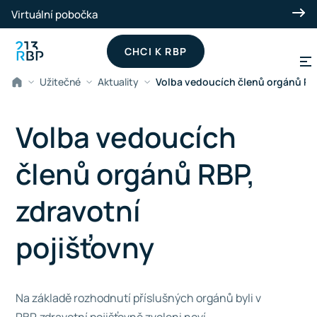
Přeskočit na hlavní obsah
Virtuální pobočka
CHCI K RBP
Užitečné
Aktuality
Volba vedoucích členů orgánů RBP
Volba vedoucích
členů orgánů RBP,
zdravotní
pojišťovny
Na základě rozhodnutí příslušných orgánů byli v