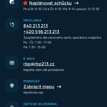
Naplánovat schůzku
Po a St: 8-16 I Út a Čt: 8-15 I Pá: 8-14 I pauza: 12-12:30
INFOLINKA
840 213 213
+420 596 213 213
Zpoplatněno dle cenového tarifu operátora volajícího
Po - Čt: 7:30 - 17:00
Pá: 7:30 - 15:00
E-MAIL
rbp@rbp213.cz
Napište nám váš požadavek
POBOČKY
Zobrazit mapu
Navštivte nás
DATOVÁ SCHRÁNKA