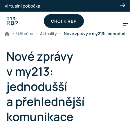
Přeskočit na hlavní obsah
Virtuální pobočka
CHCI K RBP
Užitečné
Aktuality
Nové zprávy v my213: jednodušší
Nové zprávy
v my213:
jednodušší
a přehlednější
komunikace