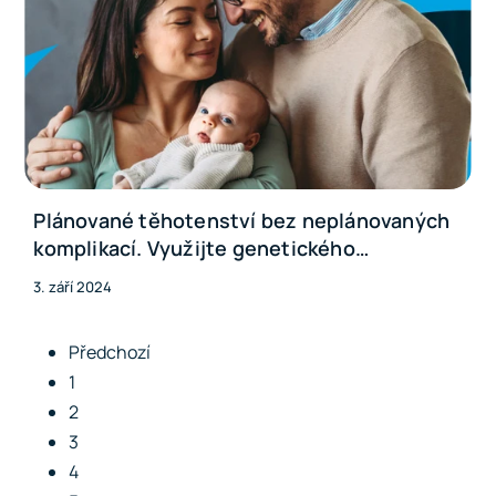
Plánované těhotenství bez neplánovaných
komplikací. Využijte genetického
vyšetření geny213 v září zcela zdarma
3. září 2024
Předchozí
1
2
3
4