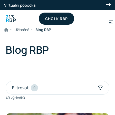
Přeskočit na hlavní obsah
Virtuální pobočka
CHCI K RBP
Užitečné
Blog RBP
Blog RBP
Filtrovat
0
49 výsledků