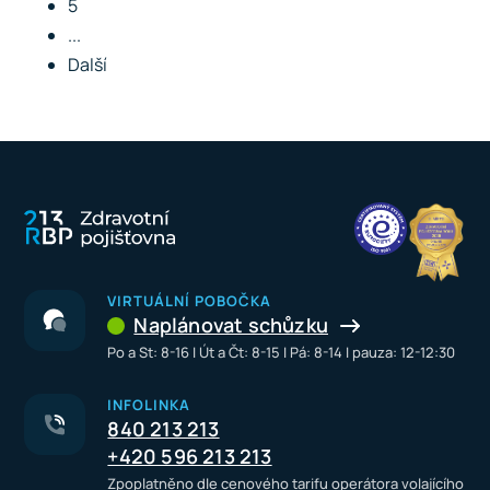
5
...
Další
VIRTUÁLNÍ POBOČKA
Naplánovat schůzku
Po a St: 8-16 I Út a Čt: 8-15 I Pá: 8-14 I pauza: 12-12:30
INFOLINKA
840 213 213
+420 596 213 213
Zpoplatněno dle cenového tarifu operátora volajícího