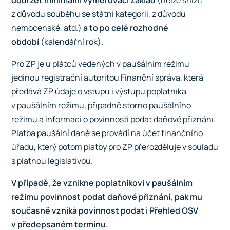
dodržet minimální vyměřovací základ
(nelze snížit
z důvodu souběhu se státní kategorii, z důvodu
nemocenské, atd.)
a to po celé rozhodné
období
(kalendářní rok).
Pro ZP je u plátců vedených v paušálním režimu
jedinou registrační autoritou Finanční správa, která
předává ZP údaje o vstupu i výstupu poplatníka
v paušálním režimu, případně storno paušálního
režimu a informaci o povinnosti podat daňové přiznání.
Platba paušální daně se provádí na účet finančního
úřadu, který potom platby pro ZP přerozděluje v souladu
s platnou legislativou.
V případě, že vznikne poplatníkovi v paušálním
režimu povinnost podat daňové přiznání, pak mu
současně vzniká povinnost podat i Přehled OSV
v předepsaném termínu.