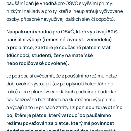
paušální daň
je vhodná
pro OSVČ s vyššími příjmy,
nízkými náklady a pro ty, kteří si neuplatňují vyživované
osoby, případně nevyužívají dalších slev či odpočtů.
Naopak
není vhodná pro OSVČ, kteří využívají 80%
paušální výdaje (řemeslné živnosti, zemědělci)
a pro plátce, za které je současně plátcem stát
(důchodci, studenti, ženy na mateřské
nebo rodičovské dovolené).
Je potřeba si uvědomit, že z paušálního režimu nelze
dobrovolně vystoupit (až po uplynutí kalendářního
roku) a při splnění všech dalších podmínek bude daň
paušalizována bez ohledu na skutečnou výši příjmu
a výdajů a to i v případě ztráty.
I z pohledu zdravotního
pojištění je plátce, který vstoupí do paušálního
režimu považován za plátce, který má povinnost