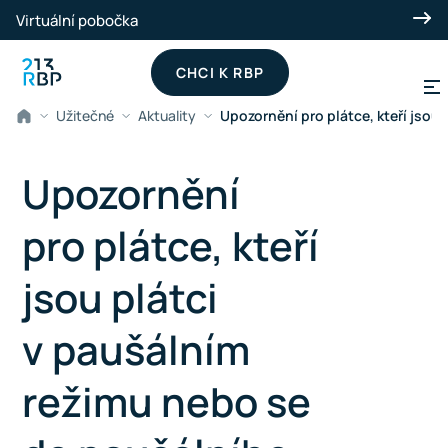
Přeskočit na hlavní obsah
Virtuální pobočka
CHCI K RBP
Užitečné
Aktuality
Upozornění pro plátce, kteří jsou
Upozornění
pro plátce, kteří
jsou plátci
v paušálním
režimu nebo se