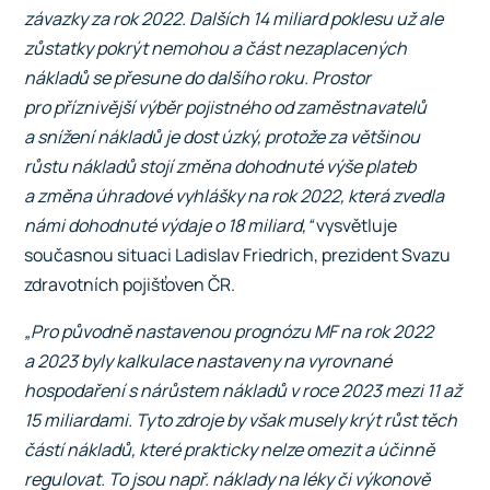
závazky za rok 2022. Dalších 14 miliard poklesu už ale
zůstatky pokrýt nemohou a část nezaplacených
nákladů se přesune do dalšího roku. Prostor
pro příznivější výběr pojistného od zaměstnavatelů
a snížení nákladů je dost úzký, protože za většinou
růstu nákladů stojí změna dohodnuté výše plateb
a změna úhradové vyhlášky na rok 2022, která zvedla
námi dohodnuté výdaje o 18 miliard,“
vysvětluje
současnou situaci Ladislav Friedrich, prezident Svazu
zdravotních pojišťoven ČR.
„Pro původně nastavenou prognózu MF na rok 2022
a 2023 byly kalkulace nastaveny na vyrovnané
hospodaření s nárůstem nákladů v roce 2023 mezi 11 až
15 miliardami. Tyto zdroje by však musely krýt růst těch
částí nákladů, které prakticky nelze omezit a účinně
regulovat. To jsou např. náklady na léky či výkonově