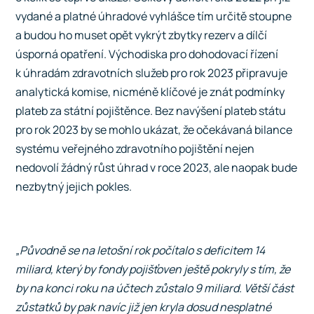
vydané a platné úhradové vyhlášce tím určitě stoupne
a budou ho muset opět vykrýt zbytky rezerv a dílčí
úsporná opatření. Východiska pro dohodovací řízení
k úhradám zdravotních služeb pro rok 2023 připravuje
analytická komise, nicméně klíčové je znát podmínky
plateb za státní pojištěnce. Bez navýšení plateb státu
pro rok 2023 by se mohlo ukázat, že očekávaná bilance
systému veřejného zdravotního pojištění nejen
nedovolí žádný růst úhrad v roce 2023, ale naopak bude
nezbytný jejich pokles.
„Původně se na letošní rok počítalo s deficitem 14
miliard, který by fondy pojišťoven ještě pokryly s tím, že
by na konci roku na účtech zůstalo 9 miliard. Větší část
zůstatků by pak navíc již jen kryla dosud nesplatné