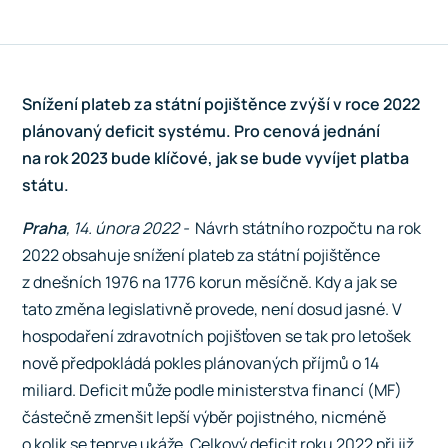
Snížení plateb za státní pojištěnce zvýší v roce 2022
plánovaný deficit systému. Pro cenová jednání
na rok 2023 bude klíčové, jak se bude vyvíjet platba
státu.
Praha
, 14. února 2022 -
Návrh státního rozpočtu na rok
2022 obsahuje snížení plateb za státní pojištěnce
z dnešních 1976 na 1776 korun měsíčně. Kdy a jak se
tato změna legislativně provede, není dosud jasné. V
hospodaření zdravotních pojišťoven se tak pro letošek
nově předpokládá pokles plánovaných příjmů o 14
miliard. Deficit může podle ministerstva financí (MF)
částečně zmenšit lepší výběr pojistného, nicméně
o kolik se teprve ukáže. Celkový deficit roku 2022 při již