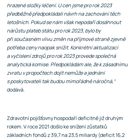
hrazené složky léčení. U cen jsme pro rok 2023
předběžně předpokládali návrh na zachování těch
letošních. Pokud se nám však nepodaří dosáhnout
nárůstu plateb státu pro rok 2023, bylo by
při současném vlivu změn na příjmové straně zjevně
potřeba ceny naopak snížit. Konkrétní aktualizaci
a vyčíslení zdrojů pro rok 2023 provede společná
analytická komise. Předpokládám ale, že k zásadnímu
zvratu v propočtech dojít nemůže a jednání
s poskytovateli tak budou mimořádně náročná,“
dodává.
Zdravotní pojišťovny hospodaří deficitně již druhým
rokem. V roce 2021 došlo ke snížení zůstatků
základních fondů z 39,7 na 23,5 miliardy (deficit 16,2