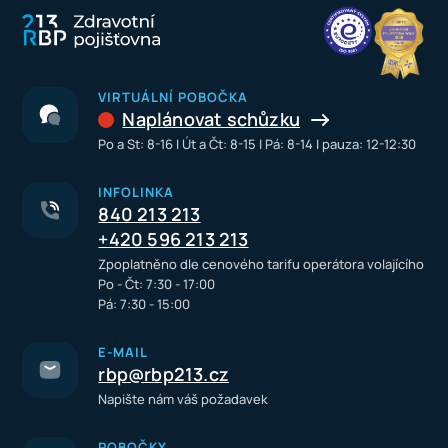
VIRTUÁLNÍ POBOČKA
Naplánovat schůzku
Po a St: 8-16 I Út a Čt: 8-15 I Pá: 8-14 I pauza: 12-12:30
INFOLINKA
840 213 213
+420 596 213 213
Zpoplatněno dle cenového tarifu operátora volajícího
Po - Čt: 7:30 - 17:00
Pá: 7:30 - 15:00
E-MAIL
rbp@rbp213.cz
Napište nám váš požadavek
POBOČKY