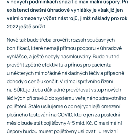
v nových podmínkách snažit o maximální úspory. Při
existenci dnešní úhradové vyhlášky je však již jen
velmi omezený výčet nástrojů, jimiž náklady pro rok
2022 ještě snížit.
Nově tak bude třeba prověřit rozsah současných
bonifikací, které nemají přímou podporu v úhradové
vyhlášce, a ještě nebyly nasmlouvány. Bude nutné
prověřit zpětně efektivitu a přínos pro pacienta
u některých mimořádně nákladných léčiv a případně
dohody o ceně ukončit. V rámci správního řízení
na SÚKL je třeba důkladně prověřovat vstup nových
léčivých přípravků do systému veřejného zdravotního
pojištění. Stále usilujeme o co nejrychlejší omezení
plošného testování na COVID, které jen za poslední
měsíc bude stát pojišťovny 4-5 mld. Kč. O maximální
úspory budou muset pojišťovny usilovat i u revizní