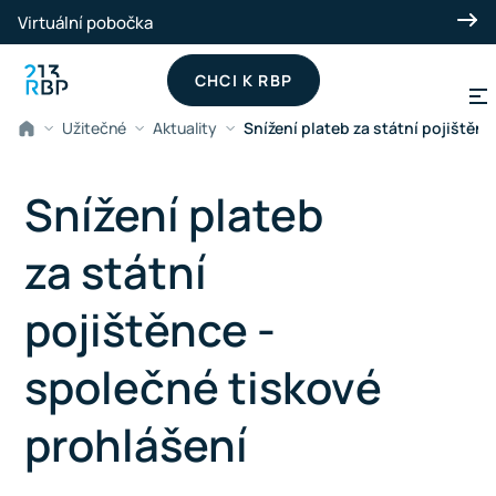
Přeskočit na hlavní obsah
Virtuální pobočka
CHCI K RBP
Užitečné
Aktuality
Snížení plateb za státní pojištěn
Snížení plateb
za státní
pojištěnce -
společné tiskové
prohlášení