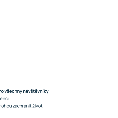
ro všechny návštěvníky
venci
mohou zachránit život