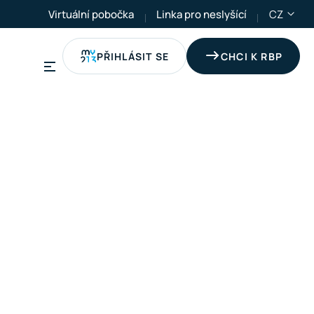
Virtuální pobočka
Linka pro neslyšící
CZ
PŘIHLÁSIT SE
CHCI K RBP