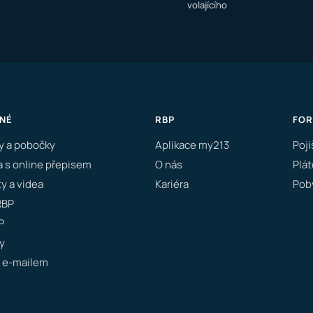
volajícího
NÉ
RBP
FO
y a pobočky
Aplikace my213
Poji
a s online přepisem
O nás
Plát
y a videa
Kariéra
Poby
RBP
P
y
 e-mailem