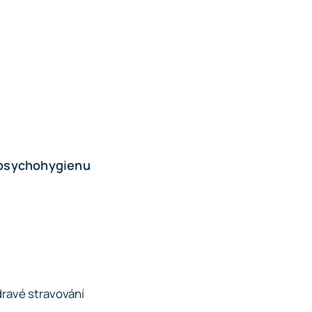
 psychohygienu
dravé stravování