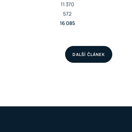
11 370
572
16 085
DALŠÍ ČLÁNEK