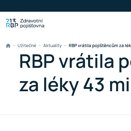
Přeskočit na hlavní obsah
Užitečné
Aktuality
RBP vrátila pojištěncům za lék
RBP vrátila 
za léky 43 m