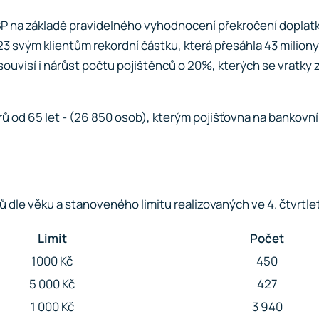
P na základě pravidelného vyhodnocení překročení doplatků 
2023 svým klientům rekordní částku, která přesáhla 43 milio
souvisí i nárůst počtu pojištěnců o 20%, kterých se vratky z
ů od 65 let - (26 850 osob), kterým pojišťovna na bankovní
dle věku a stanoveného limitu realizovaných ve 4. čtvrtlet
Limit
Počet
1000 Kč
450
5 000 Kč
427
1 000 Kč
3 940