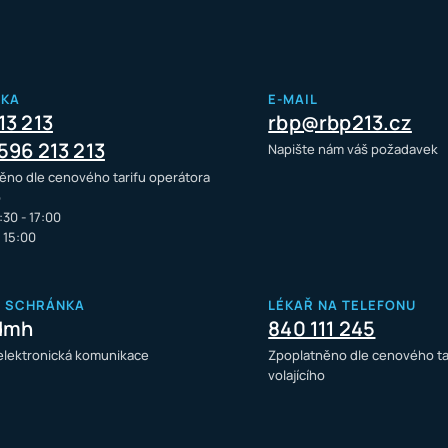
NKA
E-MAIL
13 213
rbp@rbp213.cz
596 213 213
Napište nám váš požadavek
ěno dle cenového tarifu operátora
o
:30 - 17:00
- 15:00
Á SCHRÁNKA
LÉKAŘ NA TELEFONU
dmh
840 111 245
 elektronická komunikace
Zpoplatněno dle cenového ta
volajícího