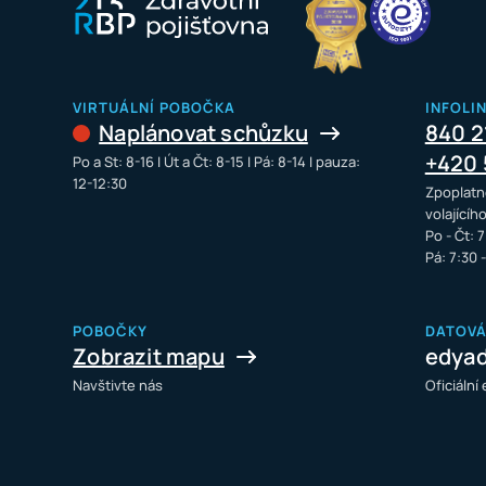
VIRTUÁLNÍ POBOČKA
INFOLI
Naplánovat schůzku
840 2
+420 
Po a St: 8-16 I Út a Čt: 8-15 I Pá: 8-14 I pauza:
12-12:30
Zpoplatn
volajícíh
Po - Čt: 7
Pá: 7:30 
POBOČKY
DATOV
Zobrazit mapu
edya
Navštivte nás
Oficiální