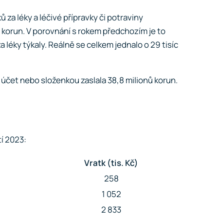
za léky a léčivé přípravky či potraviny
ny korun. V porovnání s rokem předchozím je to
a léky týkaly. Reálně se celkem jednalo o 29 tisíc
 účet nebo složenkou zaslala 38,8 milionů korun.
í 2023:
Vratk (tis. Kč)
258
1 052
2 833