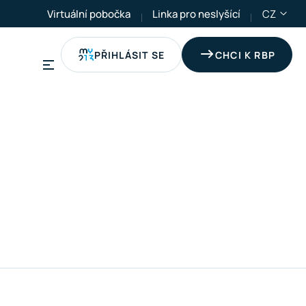
Virtuální pobočka
Linka pro neslyšící
CZ
PŘIHLÁSIT SE
CHCI K RBP