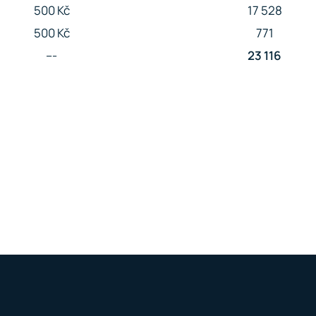
500 Kč
17 528
500 Kč
771
---
23 116