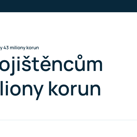
y 43 miliony korun
pojištěncům
iliony korun