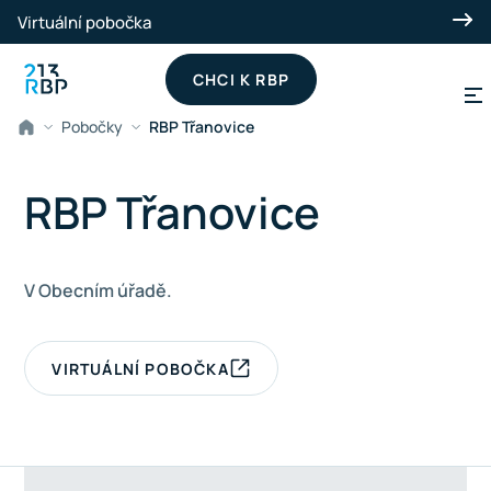
Přeskočit na hlavní obsah
Virtuální pobočka
CHCI K RBP
Pobočky
RBP Třanovice
RBP Třanovice
V Obecním úřadě.
VIRTUÁLNÍ POBOČKA