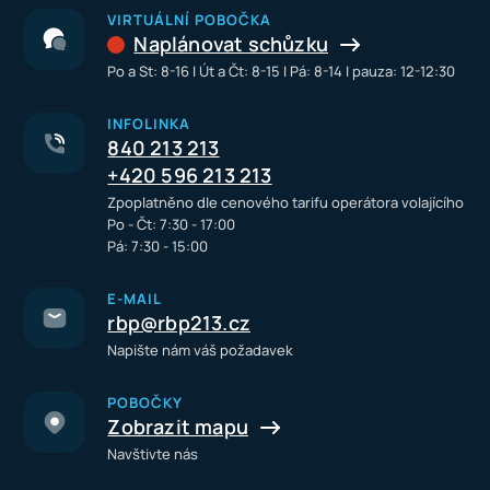
VIRTUÁLNÍ POBOČKA
Naplánovat schůzku
Po a St: 8-16 I Út a Čt: 8-15 I Pá: 8-14 I pauza: 12-12:30
INFOLINKA
840 213 213
+420 596 213 213
Zpoplatněno dle cenového tarifu operátora volajícího
Po - Čt: 7:30 - 17:00
Pá: 7:30 - 15:00
E-MAIL
rbp@rbp213.cz
Napište nám váš požadavek
POBOČKY
Zobrazit mapu
Navštivte nás