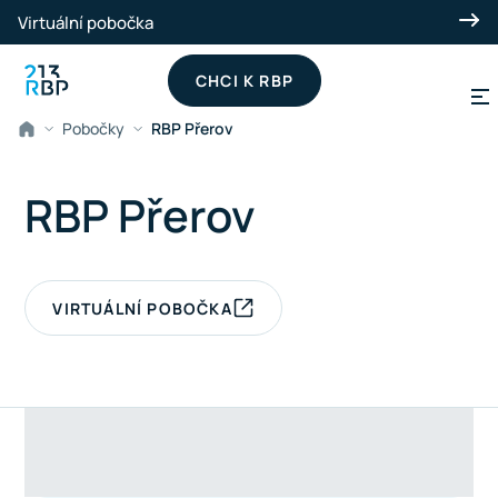
Přeskočit na hlavní obsah
Virtuální pobočka
CHCI K RBP
Pobočky
RBP Přerov
RBP Přerov
VIRTUÁLNÍ POBOČKA