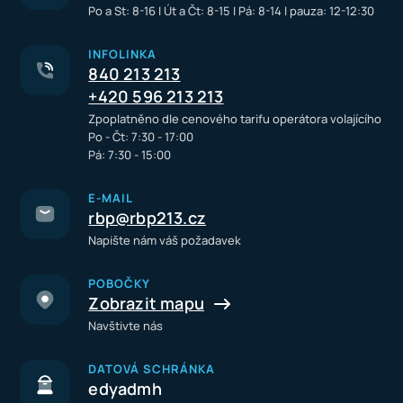
Po a St: 8-16 I Út a Čt: 8-15 I Pá: 8-14 I pauza: 12-12:30
INFOLINKA
840 213 213
+420 596 213 213
Zpoplatněno dle cenového tarifu operátora volajícího
Po - Čt: 7:30 - 17:00
Pá: 7:30 - 15:00
E-MAIL
rbp@rbp213.cz
Napište nám váš požadavek
POBOČKY
Zobrazit mapu
Navštivte nás
DATOVÁ SCHRÁNKA
edyadmh