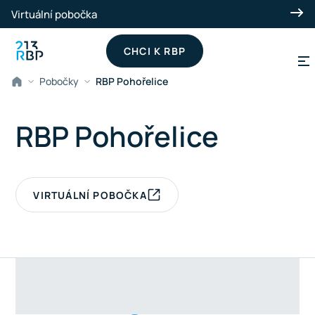
Přeskočit na hlavní obsah
Virtuální pobočka
CHCI K RBP
Pobočky
RBP Pohořelice
RBP Pohořelice
VIRTUÁLNÍ POBOČKA