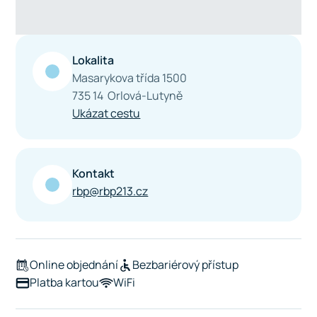
Lokalita
Masarykova třída 1500
735 14 Orlová-Lutyně
Ukázat cestu
Kontakt
rbp@rbp213.cz
Online objednání
Bezbariérový přístup
Platba kartou
WiFi