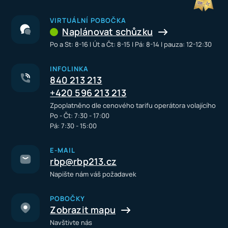
VIRTUÁLNÍ POBOČKA
Naplánovat schůzku
Po a St: 8-16 I Út a Čt: 8-15 I Pá: 8-14 I pauza: 12-12:30
INFOLINKA
840 213 213
+420 596 213 213
Zpoplatněno dle cenového tarifu operátora volajícího
Po - Čt: 7:30 - 17:00
Pá: 7:30 - 15:00
E-MAIL
rbp@rbp213.cz
Napište nám váš požadavek
POBOČKY
Zobrazit mapu
Navštivte nás