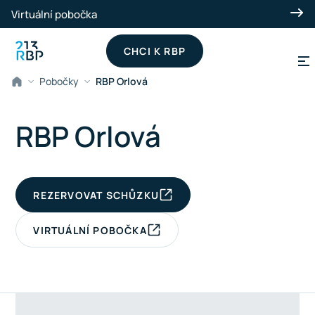
Přeskočit na hlavní obsah
Virtuální pobočka
CHCI K RBP
Pobočky
RBP Orlová
RBP Orlová
REZERVOVAT SCHŮZKU
VIRTUÁLNÍ POBOČKA