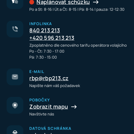
Naplánovat schůzku
Po a St: 8-16 I Út a Čt: 8-15 I Pá: 8-14 I pauza: 12-12:30
INFOLINKA
840 213 213
+420 596 213 213
Zpoplatněno dle cenového tarifu operátora volajícího
Po - Čt: 7:30 - 17:00
Pá: 7:30 - 15:00
E-MAIL
rbp@rbp213.cz
Napište nám váš požadavek
POBOČKY
Zobrazit mapu
Navštivte nás
DATOVÁ SCHRÁNKA