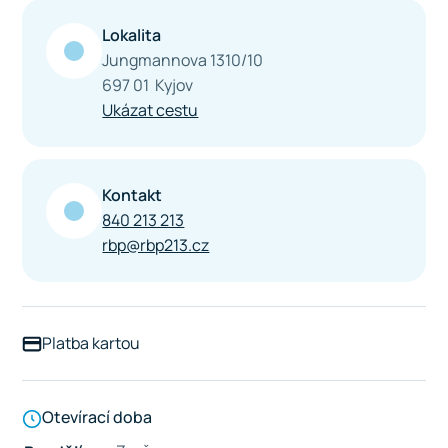
Lokalita
Jungmannova 1310/10
697 01 Kyjov
Ukázat cestu
Kontakt
840 213 213
rbp@rbp213.cz
Platba kartou
Otevírací doba