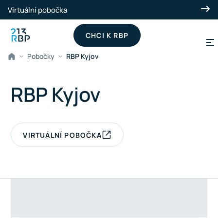
Přeskočit na hlavní obsah
Virtuální pobočka
CHCI K RBP
Pobočky
RBP Kyjov
RBP Kyjov
VIRTUÁLNÍ POBOČKA