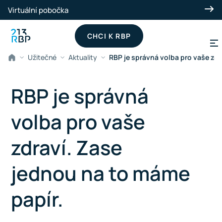
Přeskočit na hlavní obsah
Virtuální pobočka
CHCI K RBP
Užitečné
Aktuality
RBP je správná volba pro vaše zdr
RBP je správná
volba pro vaše
zdraví. Zase
jednou na to máme
papír.