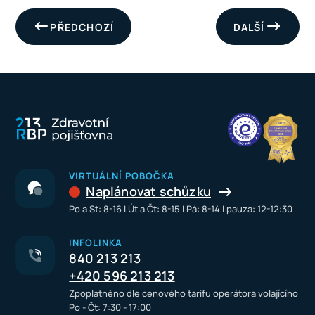
PŘEDCHOZÍ
DALŠÍ
VIRTUÁLNÍ POBOČKA
Naplánovat schůzku
Po a St: 8-16 I Út a Čt: 8-15 I Pá: 8-14 I pauza: 12-12:30
INFOLINKA
840 213 213
+420 596 213 213
Zpoplatněno dle cenového tarifu operátora volajícího
Po - Čt: 7:30 - 17:00