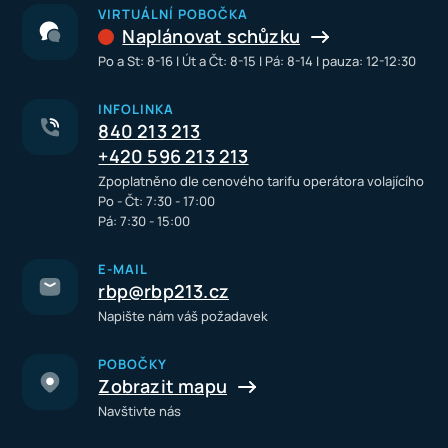
VIRTUÁLNÍ POBOČKA
Naplánovat schůzku
Po a St: 8-16 I Út a Čt: 8-15 I Pá: 8-14 I pauza: 12-12:30
INFOLINKA
840 213 213
+420 596 213 213
Zpoplatněno dle cenového tarifu operátora volajícího
Po - Čt: 7:30 - 17:00
Pá: 7:30 - 15:00
E-MAIL
rbp@rbp213.cz
Napište nám váš požadavek
POBOČKY
Zobrazit mapu
Navštivte nás