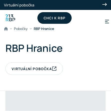
Přeskočit na hlavní obsah
Virtuální pobočka
CHCI K RBP
Pobočky
RBP Hranice
RBP Hranice
VIRTUÁLNÍ POBOČKA