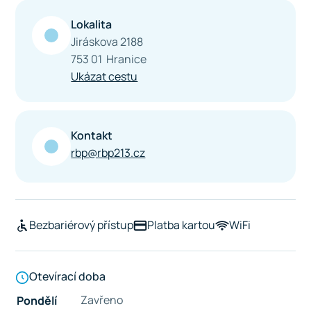
Lokalita
Jiráskova 2188
753 01 Hranice
Ukázat cestu
Kontakt
rbp@rbp213.cz
Bezbariérový přístup
Platba kartou
WiFi
Otevírací doba
Zavřeno
Pondělí