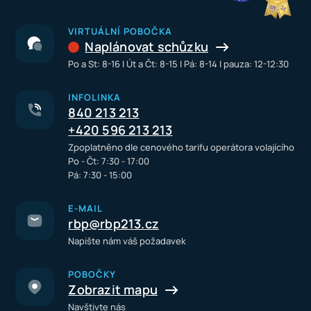
VIRTUÁLNÍ POBOČKA
Naplánovat schůzku
Po a St: 8-16 I Út a Čt: 8-15 I Pá: 8-14 I pauza: 12-12:30
INFOLINKA
840 213 213
+420 596 213 213
Zpoplatněno dle cenového tarifu operátora volajícího
Po - Čt: 7:30 - 17:00
Pá: 7:30 - 15:00
E-MAIL
rbp@rbp213.cz
Napište nám váš požadavek
POBOČKY
Zobrazit mapu
Navštivte nás