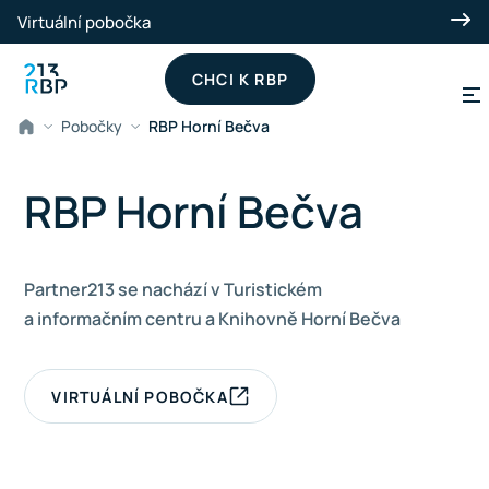
Přeskočit na hlavní obsah
Virtuální pobočka
CHCI K RBP
Pobočky
RBP Horní Bečva
RBP Horní Bečva
Partner213 se nachází v Turistickém
a informačním centru a Knihovně Horní Bečva
VIRTUÁLNÍ POBOČKA