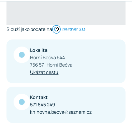
Slouží jako podatelna
Lokalita
Horní Bečva 544
756 57 Horní Bečva
Ukázat cestu
Kontakt
571 645 249
knihovna.becva@seznam.cz