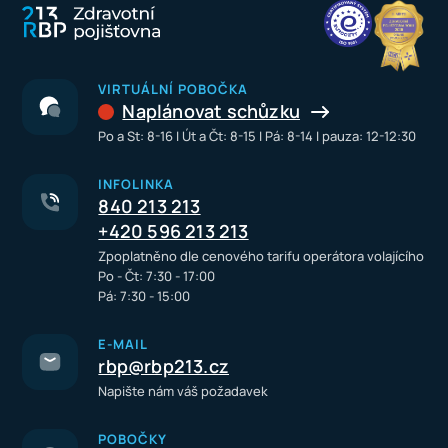
VIRTUÁLNÍ POBOČKA
Naplánovat schůzku
Po a St: 8-16 I Út a Čt: 8-15 I Pá: 8-14 I pauza: 12-12:30
INFOLINKA
840 213 213
+420 596 213 213
Zpoplatněno dle cenového tarifu operátora volajícího
Po - Čt: 7:30 - 17:00
Pá: 7:30 - 15:00
E-MAIL
rbp@rbp213.cz
Napište nám váš požadavek
POBOČKY