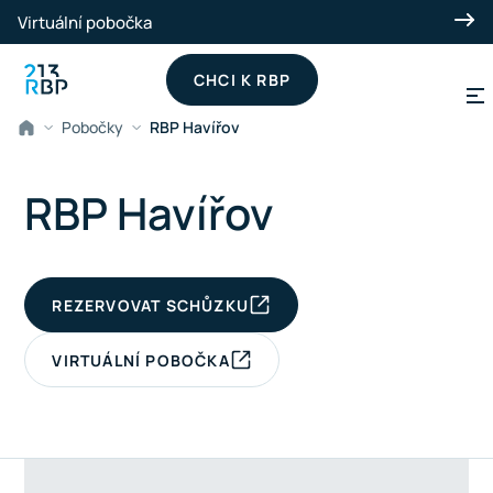
Přeskočit na hlavní obsah
Virtuální pobočka
CHCI K RBP
Pobočky
RBP Havířov
RBP Havířov
REZERVOVAT SCHŮZKU
VIRTUÁLNÍ POBOČKA