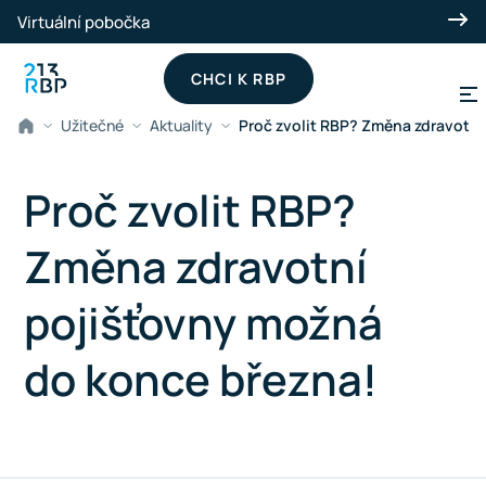
Přeskočit na hlavní obsah
Virtuální pobočka
CHCI K RBP
Užitečné
Aktuality
Proč zvolit RBP? Změna zdravotní
Proč zvolit RBP?
Změna zdravotní
pojišťovny možná
do konce března!