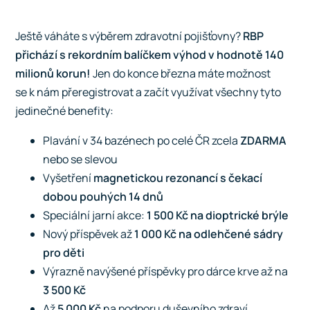
Ještě váháte s výběrem zdravotní pojišťovny?
RBP
přichází s rekordním balíčkem výhod v hodnotě 140
milionů korun!
Jen do konce března máte možnost
se k nám přeregistrovat a začít využívat všechny tyto
jedinečné benefity:
Plavání v 34 bazénech po celé ČR zcela
ZDARMA
nebo se slevou
Vyšetření
magnetickou rezonancí s čekací
dobou pouhých 14 dnů
Speciální jarní akce:
1 500 Kč na dioptrické brýle
Nový příspěvek až
1 000 Kč na odlehčené sádry
pro děti
Výrazně navýšené příspěvky pro dárce krve až na
3 500 Kč
Až
5 000 Kč
na podporu duševního zdraví