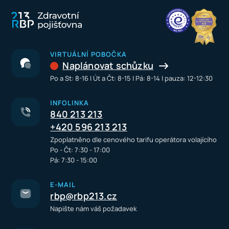
VIRTUÁLNÍ POBOČKA
Naplánovat schůzku
Po a St: 8-16 I Út a Čt: 8-15 I Pá: 8-14 I pauza: 12-12:30
INFOLINKA
840 213 213
+420 596 213 213
Zpoplatněno dle cenového tarifu operátora volajícího
Po - Čt: 7:30 - 17:00
Pá: 7:30 - 15:00
E-MAIL
rbp@rbp213.cz
Napište nám váš požadavek