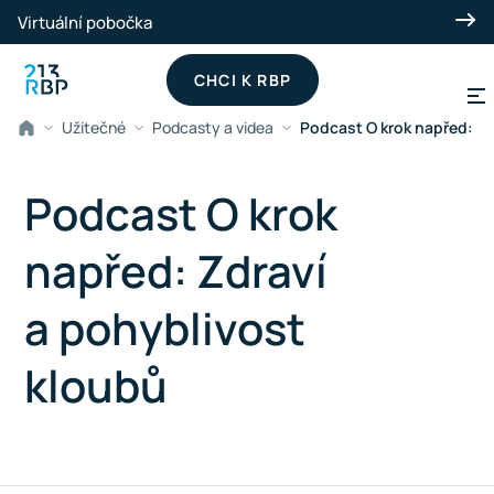
Přeskočit na hlavní obsah
Virtuální pobočka
CHCI K RBP
Užitečné
Podcasty a videa
Podcast O krok napřed: Zd
Podcast O krok
napřed: Zdraví
a pohyblivost
kloubů