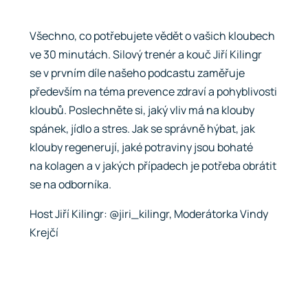
Všechno, co potřebujete vědět o vašich kloubech
ve 30 minutách. Silový trenér a kouč Jiří Kilingr
se v prvním díle našeho podcastu zaměřuje
především na téma prevence zdraví a pohyblivosti
kloubů. Poslechněte si, jaký vliv má na klouby
spánek, jídlo a stres. Jak se správně hýbat, jak
klouby regenerují, jaké potraviny jsou bohaté
na kolagen a v jakých případech je potřeba obrátit
se na odborníka.
Host Jiří Kilingr: @jiri_kilingr, Moderátorka Vindy
Krejčí
Spustit přehrávání