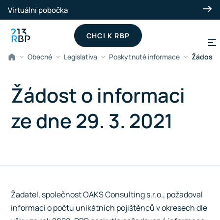
Přeskočit na hlavní obsah
Virtuální pobočka
CHCI K RBP
Obecné
Legislativa
Poskytnuté informace
Žádost o
Žádost o informaci
ze dne 29. 3. 2021
Žadatel, společnost OAKS Consulting s.r.o., požadoval
informaci o počtu unikátních pojištěnců v okresech dle