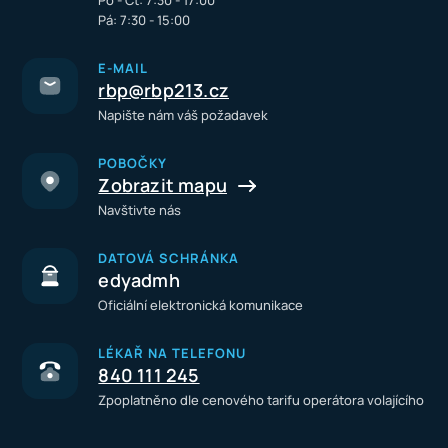
Po - Čt: 7:30 - 17:00
Pá: 7:30 - 15:00
E-MAIL
rbp@rbp213.cz
Napište nám váš požadavek
POBOČKY
Zobrazit mapu
Navštivte nás
DATOVÁ SCHRÁNKA
edyadmh
Oficiální elektronická komunikace
LÉKAŘ NA TELEFONU
840 111 245
Zpoplatněno dle cenového tarifu operátora volajícího