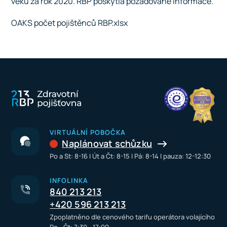
věku za rok 2020. RBP poskytla požadované informace.
OAKS počet pojištěnců RBP.xlsx
VIRTUÁLNÍ POBOČKA
Naplánovat schůzku
Po a St: 8-16 I Út a Čt: 8-15 I Pá: 8-14 I pauza: 12-12:30
INFOLINKA
840 213 213
+420 596 213 213
Zpoplatněno dle cenového tarifu operátora volajícího