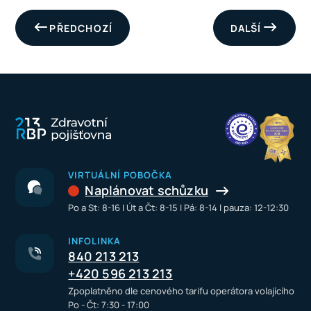
PŘEDCHOZÍ
DALŠÍ
VIRTUÁLNÍ POBOČKA
Naplánovat schůzku
Po a St: 8-16 I Út a Čt: 8-15 I Pá: 8-14 I pauza: 12-12:30
INFOLINKA
840 213 213
+420 596 213 213
Zpoplatněno dle cenového tarifu operátora volajícího
Po - Čt: 7:30 - 17:00