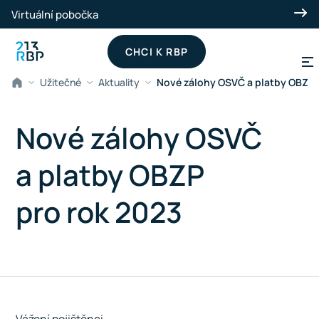
Přeskočit na hlavní obsah
Virtuální pobočka
CHCI K RBP
Užitečné
Aktuality
Nové zálohy OSVČ a platby OBZP 
Nové zálohy OSVČ
a platby OBZP
pro rok 2023