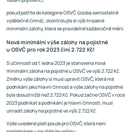
Vážení pojištěnci,
pokud patříte do kategorie OSVČ (osoba samostatně
výdělečně činná), zkontrolujte si výši hrazené
minimální zálohy, která se pravidelně každoročně mění.
Nová minimální výše zálohy na pojistné
u OSVČ pro rok 2023 činí 2.722 Kč!
S účinností od 1. ledna 2023 je stanovena nová
minimální záloha na pojistné u OSVČ ve výši 2.722 Kč.
Změnu výše zálohy si musí upravit OSVČ, která má
podnikání jako hlavní činnost a výše zálohy na pojistné
byla dosud nižší než 2.722 Kč. Pokud začne OSVČ v roce
2023 podnikat a podnikání je hlavní činností, musí
uhradit zálohy na pojistné ve výši 2.722 Kč.
Výše uvedené platí pouze pro OSVČ, která není
poplatníkem v paušálním režimu.