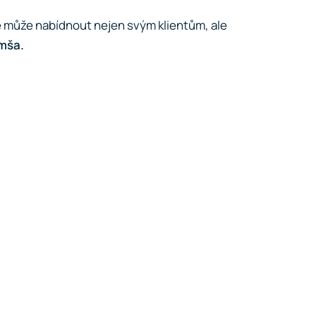
še může nabídnout nejen svým klientům, ale
imša.