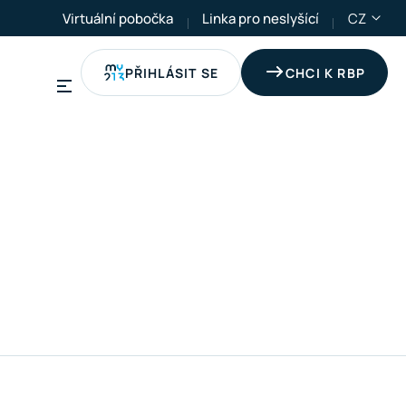
Virtuální pobočka
Linka pro neslyšící
CZ
PŘIHLÁSIT SE
CHCI K RBP