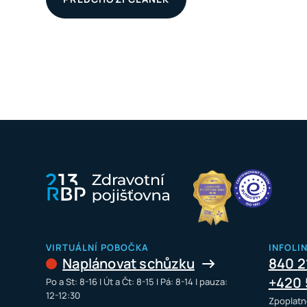
VIRTUÁLNÍ POBOČKA
INFOLI
Naplánovat schůzku
840 2
+420 
Po a St: 8-16 I Út a Čt: 8-15 I Pá: 8-14 I pauza:
12-12:30
Zpoplatn