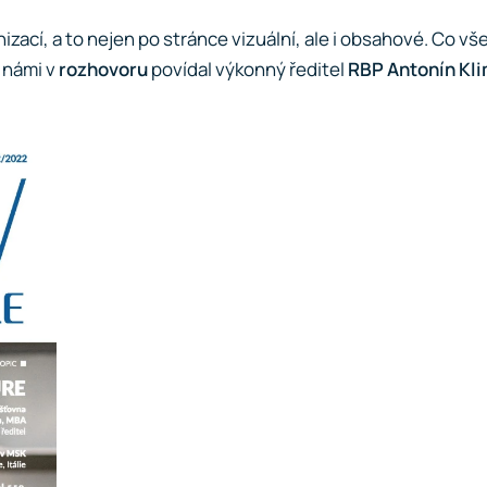
izací, a to nejen po stránce vizuální, ale i obsahové. Co v
 námi v
rozhovoru
povídal výkonný ředitel
RBP
Antonín Kl