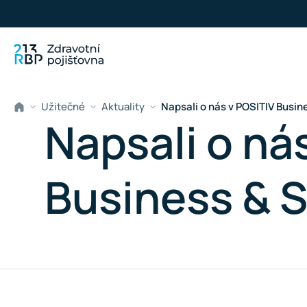
Přeskočit na hlavní obsah
Užitečné
Aktuality
Napsali o nás v POSITIV Busin
Napsali o ná
Business & S