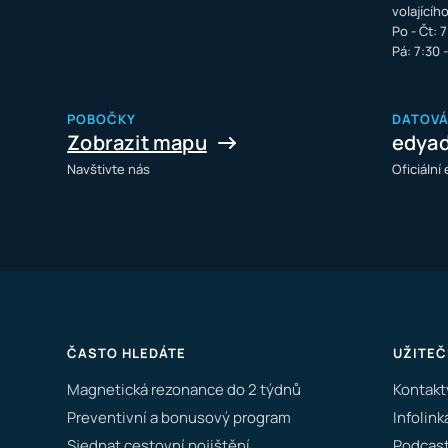
volajícíh
Po - Čt: 7
Pá: 7:30 
POBOČKY
DATOV
Zobrazit mapu
edya
Navštivte nás
Oficiální
ČASTO HLEDÁTE
UŽITEČ
Magnetická rezonance do 2 týdnů
Kontakt
Preventivní a bonusový program
Infolink
Sjednat cestovní pojištění
Podcast