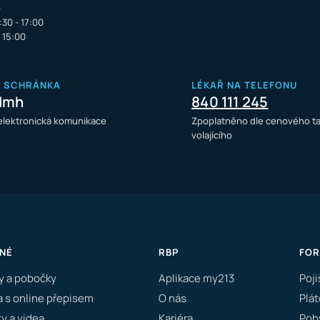
o
:30 - 17:00
- 15:00
Á SCHRÁNKA
LÉKAŘ NA TELEFONU
dmh
840 111 245
 elektronická komunikace
Zpoplatněno dle cenového ta
volajícího
NÉ
RBP
FO
y a pobočky
Aplikace my213
Poji
a s online přepisem
O nás
Plát
y a videa
Kariéra
Poby