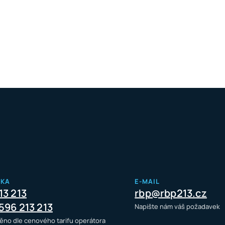
NKA
E-MAIL
13 213
rbp@rbp213.cz
596 213 213
Napište nám váš požadavek
ěno dle cenového tarifu operátora