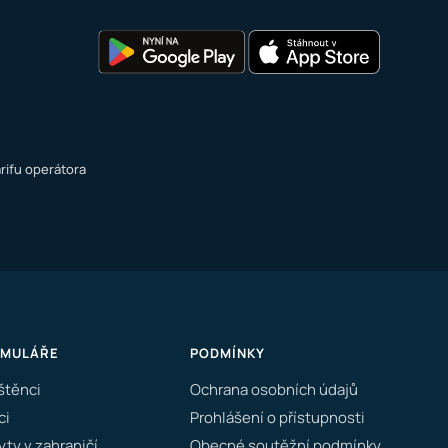
rifu operátora
RMULÁŘE
PODMÍNKY
štěnci
Ochrana osobních údajů
ci
Prohlášení o přístupnosti
ty v zahraničí
Obecné soutěžní podmínky