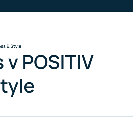
ess & Style
s v POSITIV
tyle