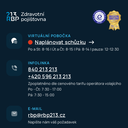
VIRTUÁLNÍ POBOČKA
Naplánovat schůzku
Po a St: 8-16 I Út a Čt: 8-15 I Pá: 8-14 I pauza: 12-12:30
INFOLINKA
840 213 213
+420 596 213 213
Zpoplatněno dle cenového tarifu operátora volajícího
Po - Čt: 7:30 - 17:00
Pá: 7:30 - 15:00
E-MAIL
rbp@rbp213.cz
Napište nám váš požadavek