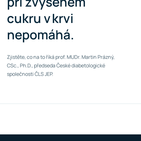
při zvýšeném
cukru v krvi
nepomáhá.
Zjistěte, co na to říká prof. MUDr. Martin Prázný,
CSc., Ph.D., předseda České diabetologické
společnosti ČLS JEP.
Spustit přehrávání