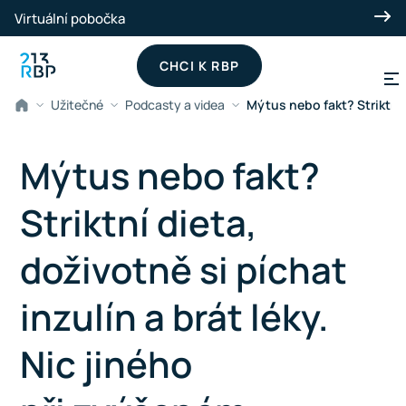
Přeskočit na hlavní obsah
Virtuální pobočka
CHCI K RBP
Užitečné
Podcasty a videa
Mýtus nebo fakt? Striktní 
Mýtus nebo fakt?
Striktní dieta,
doživotně si píchat
inzulín a brát léky.
Nic jiného