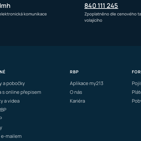
dmh
840 111 245
 elektronická komunikace
Zpoplatněno dle cenového ta
volajícího
NÉ
RBP
FO
y a pobočky
Aplikace my213
Poji
a s online přepisem
O nás
Plát
y a videa
Kariéra
Poby
RBP
P
y
 e-mailem