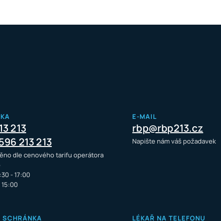
NKA
E-MAIL
13 213
rbp@rbp213.cz
596 213 213
Napište nám váš požadavek
ěno dle cenového tarifu operátora
o
:30 - 17:00
- 15:00
Á SCHRÁNKA
LÉKAŘ NA TELEFONU