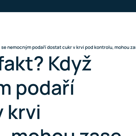
 se nemocným podaří dostat cukr v krvi pod kontrolu, mohou zas
fakt? Když
m podaří
 krvi
u, mohou zase