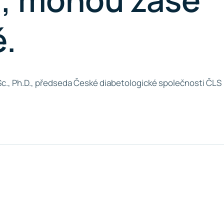
ě.
 CSc., Ph.D., předseda České diabetologické společnosti ČLS
Spustit přehrávání