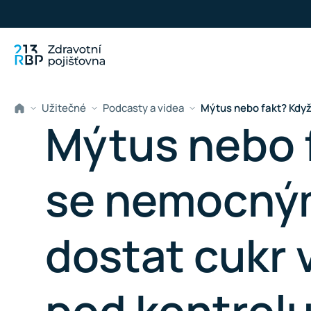
Přeskočit na hlavní obsah
Užitečné
Podcasty a videa
Mýtus nebo fakt? Když
Mýtus nebo 
se nemocný
dostat cukr v
pod kontrol