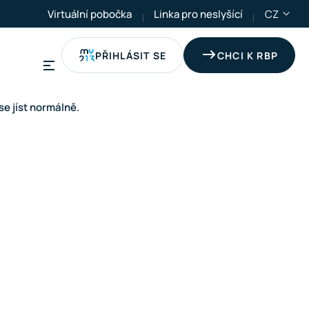
Virtuální pobočka
Linka pro neslyšící
CZ
PŘIHLÁSIT SE
CHCI K RBP
e jíst normálně.