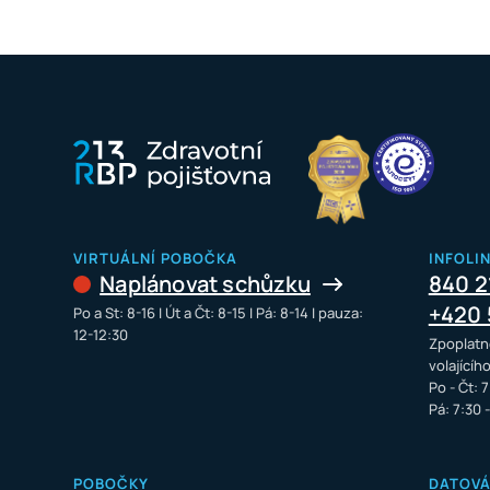
VIRTUÁLNÍ POBOČKA
INFOLI
Naplánovat schůzku
840 2
+420 
Po a St: 8-16 I Út a Čt: 8-15 I Pá: 8-14 I pauza:
12-12:30
Zpoplatn
volajícíh
Po - Čt: 7
Pá: 7:30 
POBOČKY
DATOV