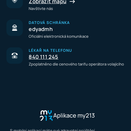
Zobrazit mapu
Navštivte nás
DATOVÁ SCHRÁNKA
edyadmh
Oficiální elektronická komunikace
LÉKAŘ NA TELEFONU
840 111 245
Zpoplatněno dle cenového tarifu operátora volajícího
Aplikace my213
S mobilní aplikací máte své zdravotní pojištění