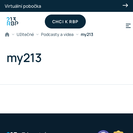
Přeskočit na hlavní obsah
Virtuální pobočka
CHCI K RBP
Užitečné
Podcasty a videa
my213
my213
Spustit přehrávání