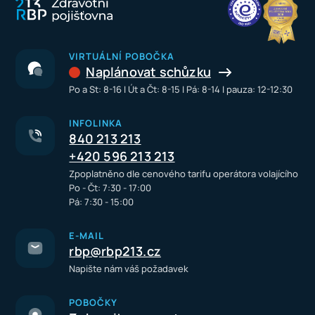
VIRTUÁLNÍ POBOČKA
Naplánovat schůzku
Po a St: 8-16 I Út a Čt: 8-15 I Pá: 8-14 I pauza: 12-12:30
INFOLINKA
840 213 213
+420 596 213 213
Zpoplatněno dle cenového tarifu operátora volajícího
Po - Čt: 7:30 - 17:00
Pá: 7:30 - 15:00
E-MAIL
rbp@rbp213.cz
Napište nám váš požadavek
POBOČKY