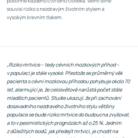
postihne každého čtvrtého člověka. Velmi silně
souvisí riziko s nezdravým životním stylem a
vysokým krevním tlakem.
„Riziko mrtvice – tedy cévních mozkových příhod –
v populaci je stále vysoké. Přestože se průměrný věk
pacienta s cévní mozkovou příhodou pohybuje okolo 70
let, alarmující je, že celosvětově narůstá počet stále
mladších pacientů. Studie ukazují, že při zachování
dosavadního nezdravého životního stylu většiny
populace se bude riziko mrtvice do budoucna zvyšovat,
a to v pesimistických prognózách až o 25 %. Jedním
z důležitých bodů, jak předejít mrtvici, je chodit na