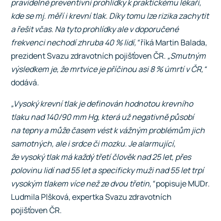
pravidelné preventivní prohlídky k praktickému lékaři,
kde se mj. měří i krevní tlak. Díky tomu lze rizika zachytit
a řešit včas. Na tyto prohlídky ale v doporučené
frekvenci nechodí zhruba 40 % lidí,“
říká Martin Balada,
prezident Svazu zdravotních pojišťoven ČR.
„Smutným
výsledkem je, že mrtvice je příčinou asi 8 % úmrtí v ČR,“
dodává.
„Vysoký krevní tlak je definován hodnotou krevního
tlaku nad 140/90 mm Hg, která už negativně působí
na tepny a může časem vést k vážným problémům jich
samotných, ale i srdce či mozku. Je alarmující,
že vysoký tlak má každý třetí člověk nad 25 let, přes
polovinu lidí nad 55 let a specificky muži nad 55 let trpí
vysokým tlakem více než ze dvou třetin,“
popisuje MUDr.
Ludmila Plšková, expertka Svazu zdravotních
pojišťoven ČR.