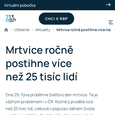
Přeskočit na hlavní obsah
Virtuální pobočka
CHCI K RBP
Užitečné
Aktuality
Mrtvice ročně postihne více než 25 
Mrtvice ročně
postihne více
než 25 tisíc lidí
Dne 29. října proběhne Světový den mrtvice. Ta je
vážným problémem i v ČR. Ročně ji prodělá více
než 25 tisíc lidí, celkově v populaci během života