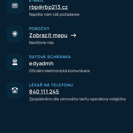
E-MAIL
rbp@rbp213.cz
Napište nám váš požadavek
POBOČKY
Zobrazit mapu
Navštivte nás
DATOVÁ SCHRÁNKA
edyadmh
Oficiální elektronická komunikace
LÉKAŘ NA TELEFONU
840 111 245
Zpoplatněno dle cenového tarifu operátora volajícího