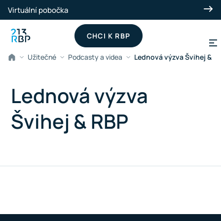
Přeskočit na hlavní obsah
Virtuální pobočka
CHCI K RBP
Užitečné
Podcasty a videa
Lednová výzva Švihej & R
Lednová výzva
Švihej & RBP
Spustit přehrávání