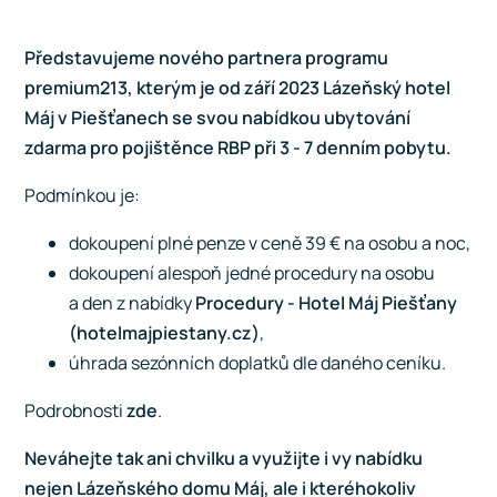
Představujeme nového partnera programu
premium213, kterým je od září 2023
Lázeňský hotel
Máj
v Piešťanech se svou nabídkou ubytování
zdarma pro pojištěnce RBP při 3 - 7 denním pobytu.
Podmínkou je:
dokoupení plné penze v ceně 39 € na osobu a noc,
dokoupení alespoň jedné procedury na osobu
a den z nabídky
Procedury - Hotel Máj Piešťany
(hotelmajpiestany.cz)
,
úhrada sezónních doplatků dle daného ceníku.
Podrobnosti
zde
.
Neváhejte tak ani chvilku a využijte i vy nabídku
nejen Lázeňského domu Máj, ale i kteréhokoliv