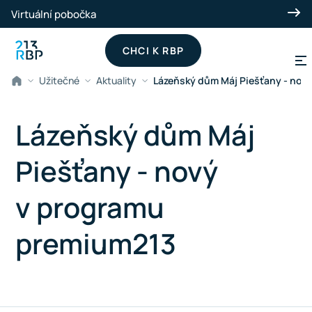
Přeskočit na hlavní obsah
Virtuální pobočka
CHCI K RBP
Užitečné
Aktuality
Lázeňský dům Máj Piešťany - nov
Lázeňský dům Máj
Piešťany - nový
v programu
premium213