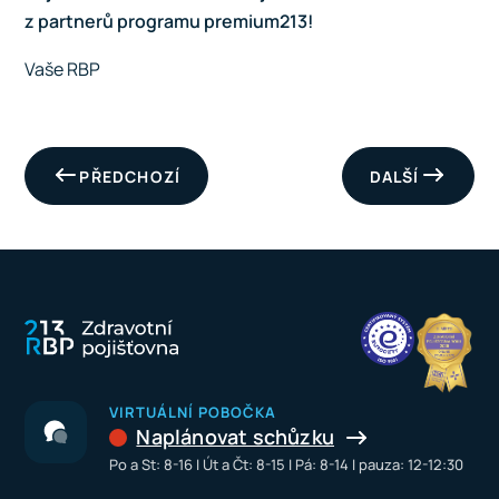
z partnerů programu
premium213
!
Vaše RBP
PŘEDCHOZÍ
DALŠÍ
VIRTUÁLNÍ POBOČKA
Naplánovat schůzku
Po a St: 8-16 I Út a Čt: 8-15 I Pá: 8-14 I pauza: 12-12:30