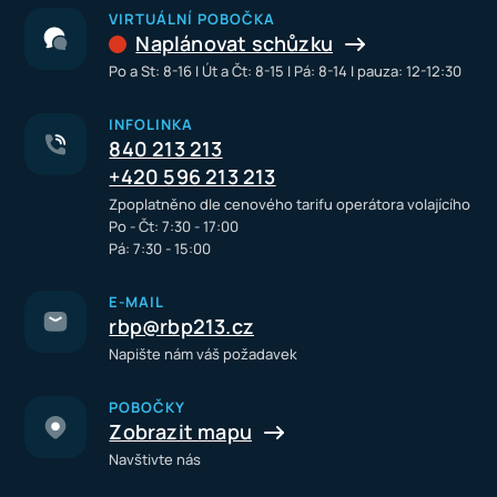
VIRTUÁLNÍ POBOČKA
Naplánovat schůzku
Po a St: 8-16 I Út a Čt: 8-15 I Pá: 8-14 I pauza: 12-12:30
INFOLINKA
840 213 213
+420 596 213 213
Zpoplatněno dle cenového tarifu operátora volajícího
Po - Čt: 7:30 - 17:00
Pá: 7:30 - 15:00
E-MAIL
rbp@rbp213.cz
Napište nám váš požadavek
POBOČKY
Zobrazit mapu
Navštivte nás