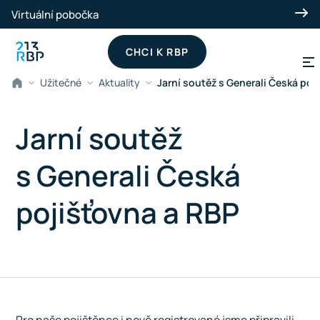
Přeskočit na hlavní obsah
Virtuální pobočka
CHCI K RBP
Užitečné
Aktuality
Jarní soutěž s Generali Česká poj
Jarní soutěž
s Generali Česká
pojišťovna a RBP