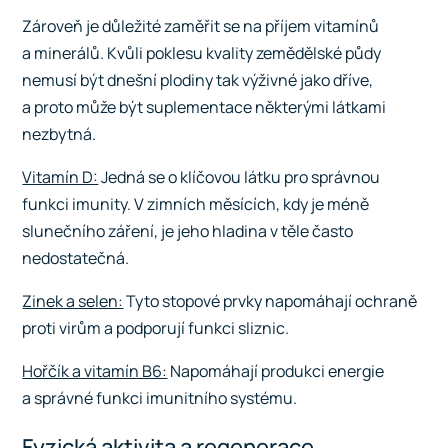
Zároveň je důležité zaměřit se na příjem vitamínů
a minerálů. Kvůli poklesu kvality zemědělské půdy
nemusí být dnešní plodiny tak výživné jako dříve,
a proto může být suplementace některými látkami
nezbytná.
Vitamín D:
Jedná se o klíčovou látku pro správnou
funkci imunity. V zimních měsících, kdy je méně
slunečního záření, je jeho hladina v těle často
nedostatečná.
Zinek a selen:
Tyto stopové prvky napomáhají ochraně
proti virům a podporují funkci sliznic.
Hořčík a vitamín B6:
Napomáhají produkci energie
a správné funkci imunitního systému.
Fyzická aktivita a regenerace