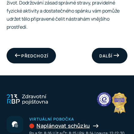
život. Dodržování zásad správné stravy, pravidelné
fyzické aktivity a dostatečného spánku vám pomůže
udržet tělo připravené čelit nástrahám vnějšího
prostředí.
PŘEDCHOZÍ
DALŠÍ
VIRTUÁLNÍ POBOČKA
Naplánovat schůzku
Po a St: 8-16 I Út a Čt: 8-15 I Pá: 8-14 I pauza: 12-12:30