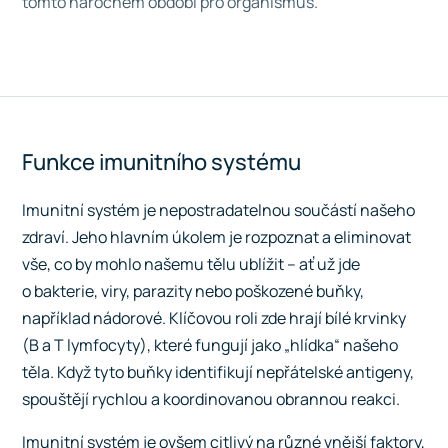
tomto náročném období pro organismus.
Funkce imunitního systému
Imunitní systém je nepostradatelnou součástí našeho
zdraví. Jeho hlavním úkolem je rozpoznat a eliminovat
vše, co by mohlo našemu tělu ublížit – ať už jde
o bakterie, viry, parazity nebo poškozené buňky,
například nádorové. Klíčovou roli zde hrají bílé krvinky
(B a T lymfocyty), které fungují jako „hlídka“ našeho
těla. Když tyto buňky identifikují nepřátelské antigeny,
spouštějí rychlou a koordinovanou obrannou reakci.
Imunitní systém je ovšem citlivý na různé vnější faktory,