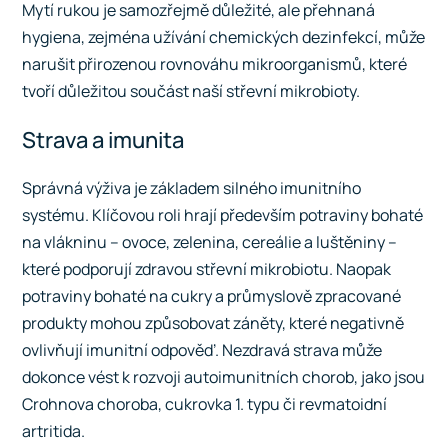
Mytí rukou je samozřejmě důležité, ale přehnaná
hygiena, zejména užívání chemických dezinfekcí, může
narušit přirozenou rovnováhu mikroorganismů, které
tvoří důležitou součást naší střevní mikrobioty.
Strava a imunita
Správná výživa je základem silného imunitního
systému. Klíčovou roli hrají především potraviny bohaté
na vlákninu – ovoce, zelenina, cereálie a luštěniny –
které podporují zdravou střevní mikrobiotu. Naopak
potraviny bohaté na cukry a průmyslově zpracované
produkty mohou způsobovat záněty, které negativně
ovlivňují imunitní odpověď. Nezdravá strava může
dokonce vést k rozvoji autoimunitních chorob, jako jsou
Crohnova choroba, cukrovka 1. typu či revmatoidní
artritida.