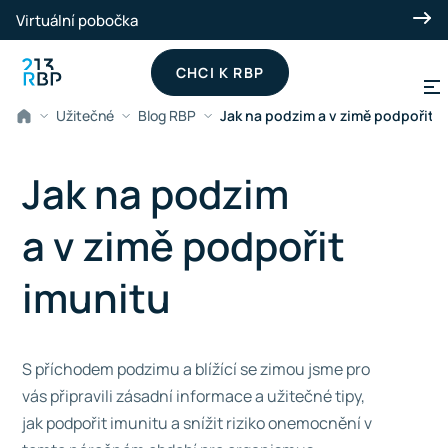
Přeskočit na hlavní obsah
Virtuální pobočka
CHCI K RBP
Užitečné
Blog RBP
Jak na podzim a v zimě podpořit 
Jak na podzim
a v zimě podpořit
imunitu
S příchodem podzimu a blížící se zimou jsme pro
vás připravili zásadní informace a užitečné tipy,
jak podpořit imunitu a snížit riziko onemocnění v