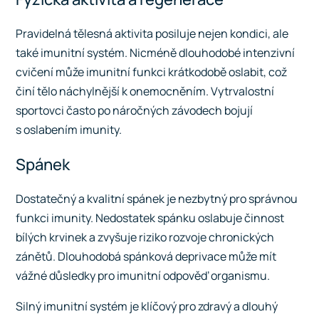
Pravidelná tělesná aktivita posiluje nejen kondici, ale
také imunitní systém. Nicméně dlouhodobé intenzivní
cvičení může imunitní funkci krátkodobě oslabit, což
činí tělo náchylnější k onemocněním. Vytrvalostní
sportovci často po náročných závodech bojují
s oslabením imunity.
Spánek
Dostatečný a kvalitní spánek je nezbytný pro správnou
funkci imunity. Nedostatek spánku oslabuje činnost
bílých krvinek a zvyšuje riziko rozvoje chronických
zánětů. Dlouhodobá spánková deprivace může mít
vážné důsledky pro imunitní odpověď organismu.
Silný imunitní systém je klíčový pro zdravý a dlouhý