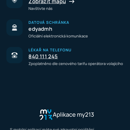
Zobrazit mapu
Navštivte nás
DATOVÁ SCHRÁNKA
edyadmh
Oficiální elektronická komunikace
LÉKAŘ NA TELEFONU
840 111 245
Zpoplatněno dle cenového tarifu operátora volajícího
Aplikace my213
S mobilní aplikací máte své zdravotní pojištění