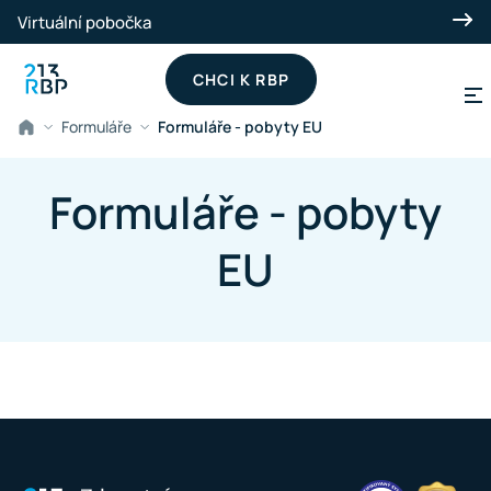
Přeskočit na hlavní obsah
Virtuální pobočka
CHCI K RBP
Formuláře
Formuláře - pobyty EU
Formuláře - pobyty
EU