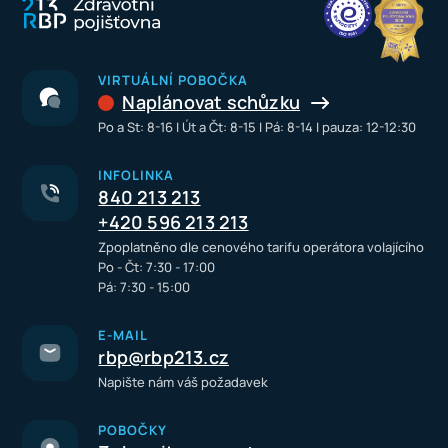
VIRTUÁLNÍ POBOČKA
Naplánovat schůzku
Po a St: 8-16 I Út a Čt: 8-15 I Pá: 8-14 I pauza: 12-12:30
INFOLINKA
840 213 213
+420 596 213 213
Zpoplatněno dle cenového tarifu operátora volajícího
Po - Čt: 7:30 - 17:00
Pá: 7:30 - 15:00
E-MAIL
rbp@rbp213.cz
Napište nám váš požadavek
POBOČKY