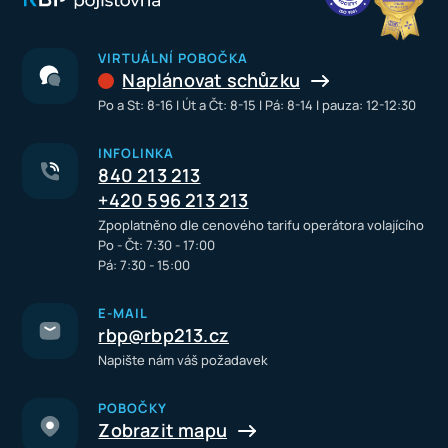
VIRTUÁLNÍ POBOČKA
Naplánovat schůzku
Po a St: 8-16 I Út a Čt: 8-15 I Pá: 8-14 I pauza: 12-12:30
INFOLINKA
840 213 213
+420 596 213 213
Zpoplatněno dle cenového tarifu operátora volajícího
Po - Čt: 7:30 - 17:00
Pá: 7:30 - 15:00
E-MAIL
rbp@rbp213.cz
Napište nám váš požadavek
POBOČKY
Zobrazit mapu