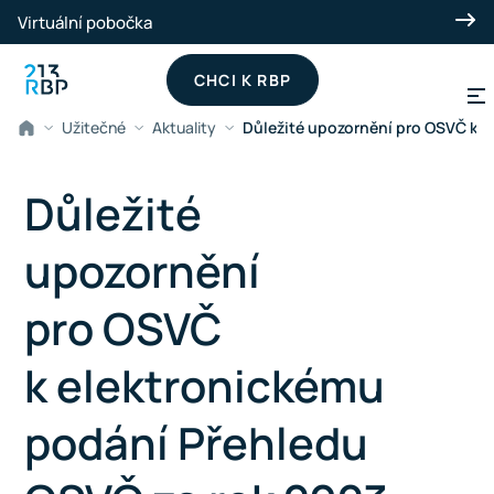
Přeskočit na hlavní obsah
Virtuální pobočka
CHCI K RBP
Užitečné
Aktuality
Důležité upozornění pro OSVČ k e
Důležité
upozornění
pro OSVČ
k elektronickému
podání Přehledu