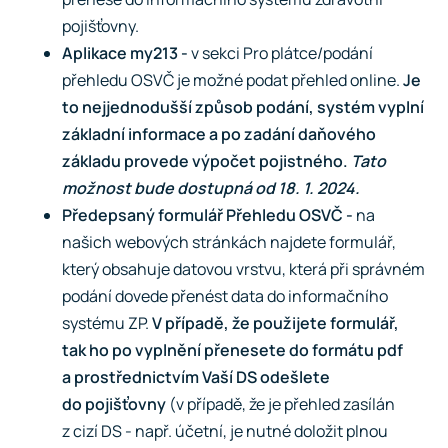
pojišťovny.
Aplikace my213 ­-
v sekci Pro plátce/podání
přehledu OSVČ je možné podat přehled online.
Je
to nejjednodušší způsob podání, systém vyplní
základní informace a po zadání daňového
základu provede výpočet pojistného.
Tato
možnost bude dostupná od 18. 1. 2024.
Předepsaný formulář Přehledu OSVČ -
na
našich webových stránkách najdete formulář,
který obsahuje datovou vrstvu, která při správném
podání dovede přenést data do informačního
systému ZP.
V případě, že použijete formulář,
tak ho po vyplnění přenesete do formátu pdf
a prostřednictvím Vaší DS odešlete
do pojišťovny
(v případě, že je přehled zasílán
z cizí DS - např. účetní, je nutné doložit plnou