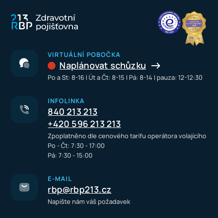
VIRTUÁLNÍ POBOČKA
Naplánovat schůzku
Po a St: 8-16 I Út a Čt: 8-15 I Pá: 8-14 I pauza: 12-12:30
INFOLINKA
840 213 213
+420 596 213 213
Zpoplatněno dle cenového tarifu operátora volajícího
Po - Čt: 7:30 - 17:00
Pá: 7:30 - 15:00
E-MAIL
rbp@rbp213.cz
Napište nám váš požadavek