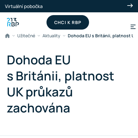
Přeskočit na hlavní obsah
Virtuální pobočka
CHCI K RBP
Užitečné
Aktuality
Dohoda EU s Británii, platnost U
Dohoda EU
s Británii, platnost
UK průkazů
zachována