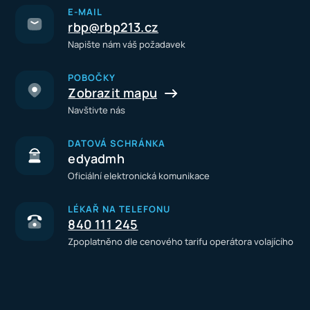
E-MAIL
rbp@rbp213.cz
Napište nám váš požadavek
POBOČKY
Zobrazit mapu
Navštivte nás
DATOVÁ SCHRÁNKA
edyadmh
Oficiální elektronická komunikace
LÉKAŘ NA TELEFONU
840 111 245
Zpoplatněno dle cenového tarifu operátora volajícího