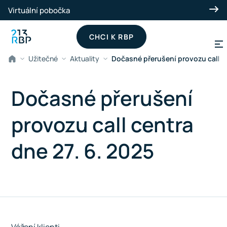
Přeskočit na hlavní obsah
Virtuální pobočka
CHCI K RBP
Užitečné
Aktuality
Dočasné přerušení provozu call ce
Dočasné přerušení
provozu call centra
dne 27. 6. 2025