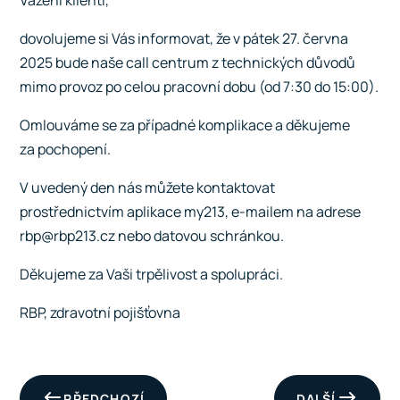
Vážení klienti,
dovolujeme si Vás informovat, že v pátek 27. června
2025 bude naše call centrum z technických důvodů
mimo provoz po celou pracovní dobu (od 7:30 do 15:00).
Omlouváme se za případné komplikace a děkujeme
za pochopení.
V uvedený den nás můžete kontaktovat
prostřednictvím aplikace my213, e-mailem na adrese
rbp@rbp213.cz
nebo datovou schránkou.
Děkujeme za Vaši trpělivost a spolupráci.
RBP, zdravotní pojišťovna
PŘEDCHOZÍ
DALŠÍ