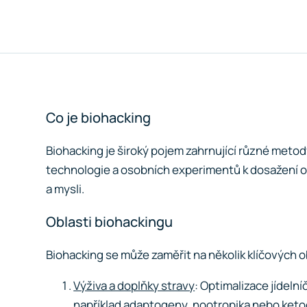
Co je biohacking
Biohacking je široký pojem zahrnující různé metody,
technologie a osobních experimentů k dosažení opt
a mysli.
Oblasti biohackingu
Biohacking se může zaměřit na několik klíčových o
Výživa a doplňky stravy
: Optimalizace jídeln
například adaptogeny, nootropika nebo keto