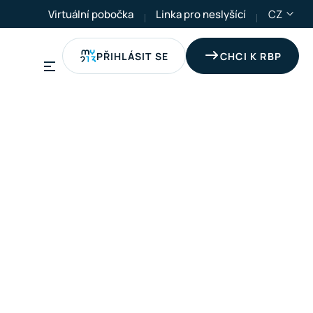
Virtuální pobočka
Linka pro neslyšící
CZ
PŘIHLÁSIT SE
CHCI K RBP