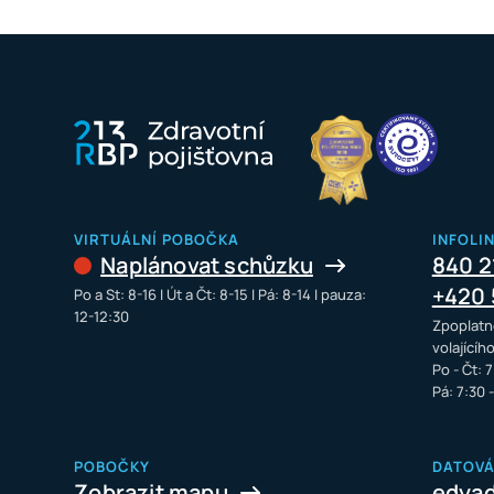
VIRTUÁLNÍ POBOČKA
INFOLI
Naplánovat schůzku
840 2
+420 
Po a St: 8-16 I Út a Čt: 8-15 I Pá: 8-14 I pauza:
12-12:30
Zpoplatn
volajícíh
Po - Čt: 7
Pá: 7:30 
POBOČKY
DATOV
Zobrazit mapu
edya