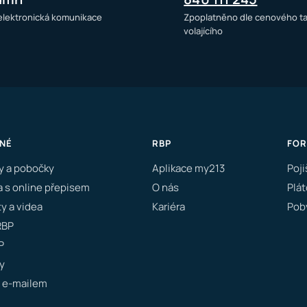
 elektronická komunikace
Zpoplatněno dle cenového ta
volajícího
NÉ
RBP
FO
y a pobočky
Aplikace my213
Poji
a s online přepisem
O nás
Plát
y a videa
Kariéra
Poby
RBP
P
y
 e-mailem