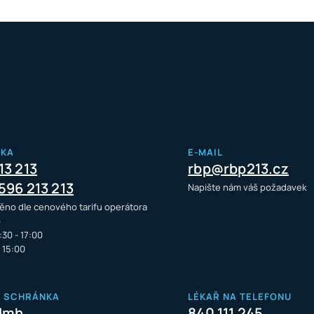
NKA
E-MAIL
13 213
rbp@rbp213.cz
596 213 213
Napište nám váš požadavek
ěno dle cenového tarifu operátora
o
:30 - 17:00
- 15:00
Á SCHRÁNKA
LÉKAŘ NA TELEFONU
dmh
840 111 245