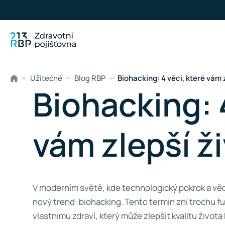
Přeskočit na hlavní obsah
Užitečné
Blog RBP
Biohacking: 4 věci, které vám 
Biohacking: 
vám zlepší ž
V moderním světě, kde technologický pokrok a věd
nový trend: biohacking. Tento termín zní trochu fut
vlastnímu zdraví, který může zlepšit kvalitu života