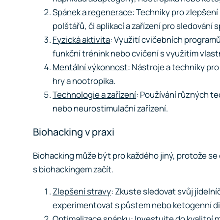
Spánek a regenerace
: Techniky pro zlepšení
polštářů, či aplikací a zařízení pro sledování 
Fyzická aktivita
: Využití cvičebních programů 
funkční trénink nebo cvičení s využitím vlastn
Mentální výkonnost
: Nástroje a techniky pr
hry a nootropika.
Technologie a zařízení
: Používání různých te
nebo neurostimulační zařízení.
Biohacking v praxi
Biohacking může být pro každého jiný, protože se č
s biohackingem začít.
Zlepšení stravy
: Zkuste sledovat svůj jídelní
experimentovat s půstem nebo ketogenní di
Optimalizace spánku
: Investujte do kvalitn