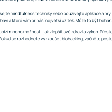
ušejte mindfulness techniky nebo používejte aplikace a hry
s baví a které vám přináší největší užitek. Může to být běhán
nabízí mnoho možností, jak zlepšit své zdraví a výkon. Přest
 Pokud se rozhodnete vyzkoušet biohacking, začněte postup