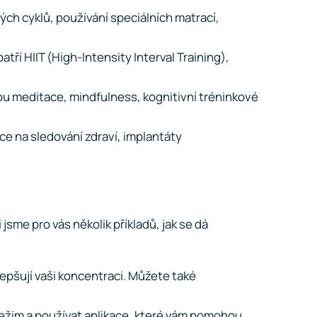
ých cyklů, používání speciálních matrací,
tří HIIT (High-Intensity Interval Training),
jsou meditace, mindfulness, kognitivní tréninkové
ce na sledování zdraví, implantáty
sme pro vás několik příkladů, jak se dá
zlepšují vaši koncentraci. Můžete také
 režim a používat aplikace, které vám pomohou