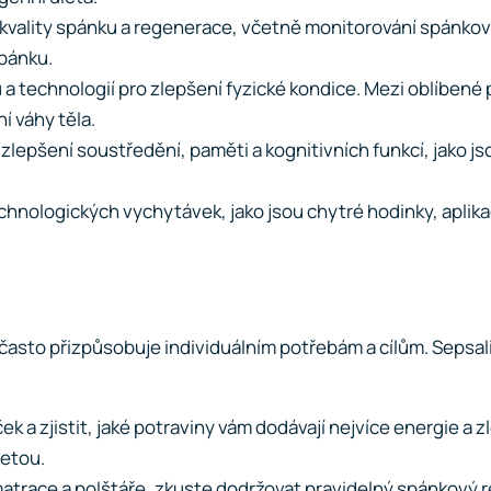
 kvality spánku a regenerace, včetně monitorování spánkov
spánku.
a technologií pro zlepšení fyzické kondice. Mezi oblíbené pa
í váhy těla.
o zlepšení soustředění, paměti a kognitivních funkcí, jako 
chnologických vychytávek, jako jsou chytré hodinky, aplika
asto přizpůsobuje individuálním potřebám a cílům. Sepsali j
ček a zjistit, jaké potraviny vám dodávají nejvíce energie a 
etou.
í matrace a polštáře, zkuste dodržovat pravidelný spánkový