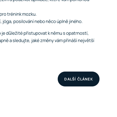
 pro trénink mozku.
í, jóga, posilování nebo něco úplně jiného.
o je důležité přistupovat k němu s opatrností,
ně a sledujte, jaké změny vám přináší největší
DALŠÍ ČLÁNEK