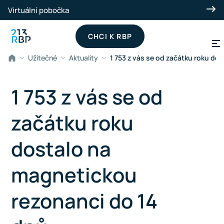
Přeskočit na hlavní obsah
Virtuální pobočka
CHCI K RBP
Užitečné
Aktuality
1 753 z vás se od začátku roku do
1 753 z vás se od
začátku roku
dostalo na
magnetickou
rezonanci do 14