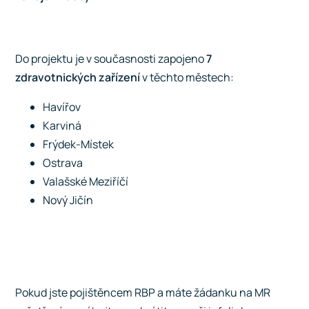
Do projektu je v současnosti zapojeno
7
zdravotnických zařízení
v těchto městech:
Havířov
Karviná
Frýdek-Místek
Ostrava
Valašské Meziříčí
Nový Jičín
Spustit přehrávání
Pokud jste pojištěncem RBP a máte žádanku na MR