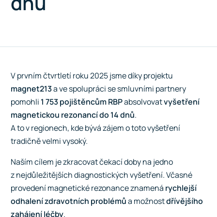
dnů
V prvním čtvrtletí roku 2025 jsme díky projektu
magnet213
a ve spolupráci se smluvními partnery
pomohli
1 753 pojištěncům RBP
absolvovat
vyšetření
magnetickou rezonancí do 14 dnů
.
A to v regionech, kde bývá zájem o toto vyšetření
tradičně velmi vysoký.
Naším cílem je zkracovat čekací doby na jedno
z nejdůležitějších diagnostických vyšetření. Včasné
provedení magnetické rezonance znamená
rychlejší
odhalení zdravotních problémů
a možnost
dřívějšího
zahájení léčby
.